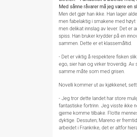
Med sånne råvarer må jeg være en ski
Men det gjør han ikke. Han lager ald
men fabelaktig i smakene med høyt te
men delikat innslag av lever. Det er a
spiss. Han bruker krydder på en inn
sammen. Dette er et klassemåltid.
- Det er viktig å respektere fisken slik
ego, sier han og virker troverdig. Av
samme måte som med grisen.
Novelli kommer ut av kjøkkenet, sett
- Jeg tror dette landet har store muli
fantastiske fortrinn. Jeg visste ikke
gjerne komme tilbake. Flotte menne
dyktige. Dessuten; Mareno er fremti
arbeidet i Frankrike, det er altfor hier