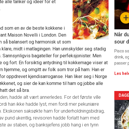
te alle tanker og ideer for et
.
sec
+
11
nd som en av de beste kokkene i
Dag
Når du
rant Maison Novelli i London. Den
sour d
an så balansert og harmonisk ut som
rett
klare, midt i matlagingen. Han unnskylder seg stadig
Pisco s
. Sannsynligvis bagateller for perfeksjonister. Men
drink, o
e og fort. En forsiktig antydning til kokkemage viser at
passer p
arn hjemme, og omgitt av folk som tror på ham. Han er
Les hel
for oppdrevet kjendisarroganse. Han liker seg i Norge
økkenet, og sier de kan komme til ham og jobbe alle
hatt det så bra.
Arti
DAGE
en, hadde alt vært annerledes. For det første ville
rdi han ikke hadde lyst, men fordi mer pekuniære
deta
. Ekskonen saksøkte ham for underholdningsbidrag,
av pund ukentlig, revisoren hadde forlatt ham med
-
e av staben, og banksjefens jobb hang i en tynn