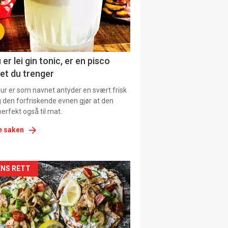
tion
ens
 er lei gin tonic, er en pisco
et du trenger
our er som navnet antyder en svært frisk
g den forfriskende evnen gjør at den
erfekt også til mat.
e saken
kler
NS RETT
il