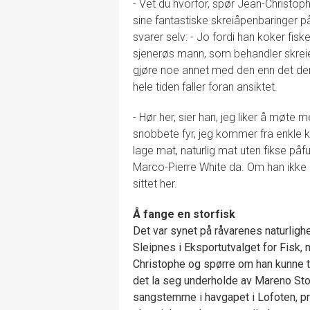
- Vet du hvorfor, spør Jean-Christop
sine fantastiske skreiåpenbaringer p
svarer selv: - Jo fordi han koker fis
sjenerøs mann, som behandler skreien
gjøre noe annet med den enn det den 
hele tiden faller foran ansiktet.
- Hør her, sier han, jeg liker å møte 
snobbete fyr, jeg kommer fra enkle 
lage mat, naturlig mat uten fikse påf
Marco-Pierre White da. Om han ikke 
sittet her.
Å fange en storfisk
Det var synet på råvarenes naturligh
Sleipnes i Eksportutvalget for Fisk, 
Christophe og spørre om han kunne 
det la seg underholde av Mareno Stor
sangstemme i havgapet i Lofoten, prø