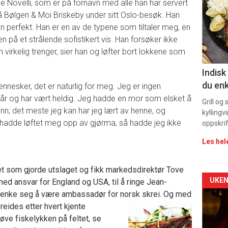
he Novelli, som er på fornavn med alle han har servert
-
å Bølgen & Moi Briskeby under sitt Oslo-besøk. Han
ken perfekt. Han er en av de typene som tiltaler meg, en
sec
 på et strålende sofistikert vis. Han forsøker ikke
11
virkelig trenger, sier han og løfter bort lokkene som
Indisk
du enk
mennesker, det er naturlig for meg. Jeg er ingen
kår og har vært heldig. Jeg hadde en mor som elsket å
Grill og
unn; det meste jeg kan har jeg lært av henne, og
kyllingv
hadde løftet meg opp av gjørma, så hadde jeg ikke
oppskrif
Les hel
et som gjorde utslaget og fikk markedsdirektør Tove
Arti
UKEN
med ansvar for England og USA, til å ringe Jean-
tenke seg å være ambassadør for norsk skrei.
Og med
deta
eides etter hvert kjente
ve fiskelykken på feltet, se
-