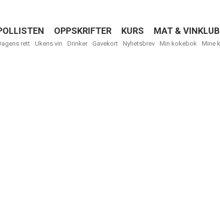
POLLISTEN
OPPSKRIFTER
KURS
MAT & VINKLUB
Menu
Dagens rett
Ukens vin
Drinker
Gavekort
Nyhetsbrev
Min kokebok
Mine 
Få ukentli
Vi tilbyr flere
kan fritt velge
tilsendt.
R