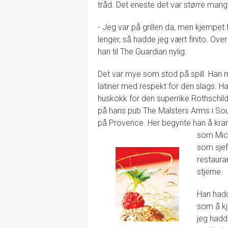
tråd. Det eneste det var større mang
- Jeg var på grillen da, men kjempet 
lenger, så hadde jeg vært finito. Over
han til The Guardian nylig.
Det var mye som stod på spill. Han 
latiner med respekt for den slags. H
huskokk for den superrike Rothschild-f
på hans pub The Malsters Arms i Sou
på Provence. Her begynte han å kran
som Mich
som sjef
restaura
stjerne.
Han hadd
som å kj
jeg hadde