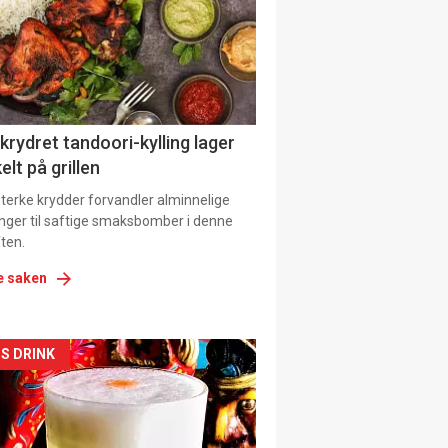
tion
 krydret tandoori-kylling lager
elt på grillen
 sterke krydder forvandler alminnelige
inger til saftige smaksbomber i denne
ten.
e saken
kler
S DRINK
il