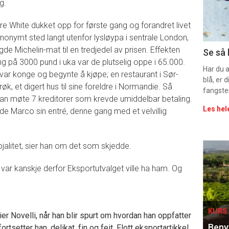
g.
sec
re White dukket opp for første gang og forandret livet
11
, anonymt sted langt utenfor lysløypa i sentrale London,
Uke
e Michelin-mat til en tredjedel av prisen. Effekten
Se så 
ng på 3000 pund i uka var de plutselig oppe i 65.000.
vin
Har du 
n var konge og begynte å kjøpe; en restaurant i Sør-
blå, er
røk, et digert hus til sine foreldre i Normandie. Så
fangste
an møte 7 kreditorer som krevde umiddelbar betaling.
Les hel
rde Marco sin entré, denne gang med et velvillig
 lojalitet, sier han om det som skjedde.
Eve
t var kanskje derfor Eksportutvalget ville ha ham. Og
sing
KURS 
ier Novelli, når han blir spurt om hvordan han oppfatter
Benyt
rtsetter han, delikat, fin og feit. Flott eksportartikkel.