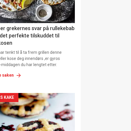
tion
ens
er grekernes svar på rullekebab
det perfekte tilskuddet til
kosen
r tenkt til å ta frem grillen denne
ller kose deg innendørs ,er gyros
-middagen du har lengtet etter.
e saken
kler
S KAKE
il