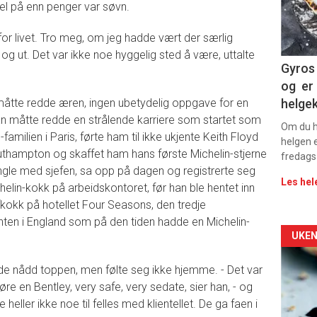
sec
el på enn penger var søvn.
11
for livet. Tro meg, om jeg hadde vært der særlig
 og ut. Det var ikke noe hyggelig sted å være, uttalte
Dag
Gyros 
og er 
rett
måtte redde æren, ingen ubetydelig oppgave for en
helge
an måtte redde en strålende karriere som startet som
2
Om du ha
amilien i Paris, førte ham til ikke ukjente Keith Floyd
helgen e
thampton og skaffet ham hans første Michelin-stjerne
fredags
gle med sjefen, sa opp på dagen og registrerte seg
Les hel
elin-kokk på arbeidskontoret,
før han ble hentet inn
kokk på hotellet Four Seasons, den tredje
nten i England som på den tiden hadde en Michelin-
Arti
UKEN
deta
e nådd toppen, men følte seg ikke hjemme. - Det var
øre en Bentley, very safe, very sedate, sier han, - og
-
 heller ikke noe til felles med klientellet. De ga faen i