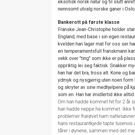
eksotisk norsk natur og til slutt anret
nennsomt utvalg norske ganer i Oslo
Bankerott på første klasse
Franske Jean-Christophe holder sta
England, med base i sin egen restau
kvelden han lager mat for oss ser h
en temperamentsfull franskmann kan 
vekk over "ting" som ikke er på plass
oppriktig lei seg faktisk. Snakker my
han har det bra, tross alt. Kone og b
ydmyk og nysgjerrig uten noen form 
og skryter av sine medhjelpere på kj
som en. Han har imidlertid ikke alltid 
Om han hadde kommet hit for 2 år sid
han hadde neppe ha kommet. Ikke fo
problemer frarøvet ham nattesøvnen
hans restaurantkjede tapte tusenvis 
tårer i øynene, sammen med det mest