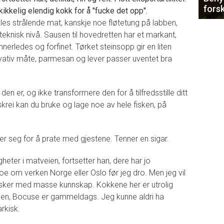
forsk
kkelig elendig kokk for å "fucke det opp".
eles strålende mat, kanskje noe fløtetung på labben,
knisk nivå. Sausen til hovedretten har et markant,
nnerledes og forfinet. Tørket steinsopp gir en liten
ovativ måte, parmesan og lever passer uventet bra
 den er, og ikke transformere den for å tilfredsstille ditt
 skrei kan du bruke og lage noe av hele fisken, på
er seg for å prate med gjestene. Tenner en sigar.
gheter i matveien, fortsetter han, dere har jo
 noe om verken Norge eller Oslo før jeg dro. Men jeg vil
sker med masse kunnskap. Kokkene her er utrolig
den, Bocuse er gammeldags. Jeg kunne aldri ha
arkisk.