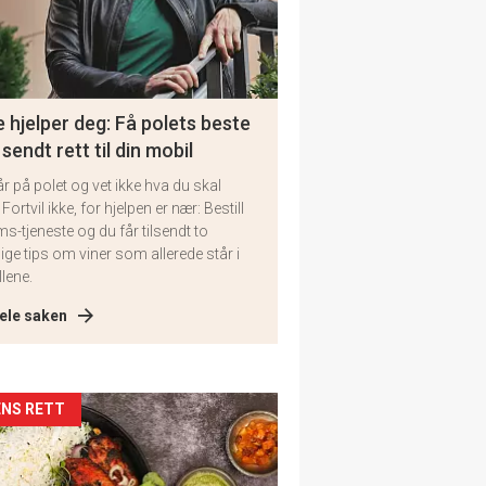
 hjelper deg: Få polets beste
 sendt rett til din mobil
år på polet og vet ikke hva du skal
 Fortvil ikke, for hjelpen er nær: Bestill
ms-tjeneste og du får tilsendt to
lige tips om viner som allerede står i
llene.
ele saken
kler
NS RETT
il