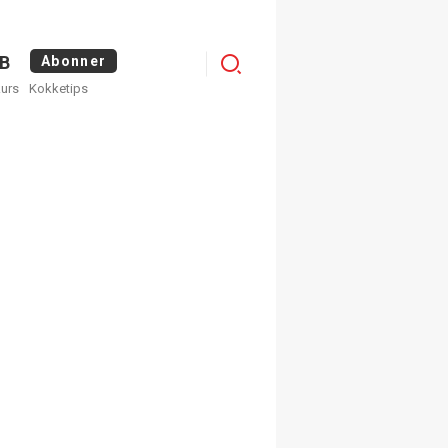
Logg
B
Abonner
kurs
Kokketips
inn
×
ge nyhetsbrev fra
Apéritif
 ukentlige nyhetsbrev. Du
 hvilke du ønsker å få
egistrer deg