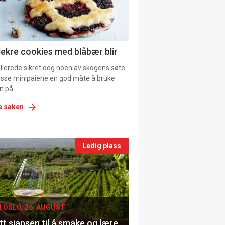
tion
ns
lekre cookies med blåbær blir
allerede sikret deg noen av skogens søte
 disse minipaiene en god måte å bruke
n på.
e saken
nts
Ledig plass
le
I OSLO, 26. AUGUST
t sjansen til å smake og lære