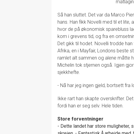
matlagin
Så han sluttet. Det var da Marco Pier
hans. Han fikk Novelli med til et lite
hvor de på økonomisk sparebluss lagd
kom i grevens tid, og fra en omsetni
Det gikk til hodet. Novelli trodde ha
Afrika, en i Mayfair, Londons beste st
ramlet alt sammen og alene måtte h
Michelin tok stjernen også. Igjen gjo
sjekkhefte.
- Nå har jeg ingen gjeld, bortsett fra
Ikke rart han skapte overskrifter. De
fordi han er seg selv. Hele tiden.
Store forventninger
- Dette landet har store muligheter, s
skreien. - Fantastisk å arbeide med, fo