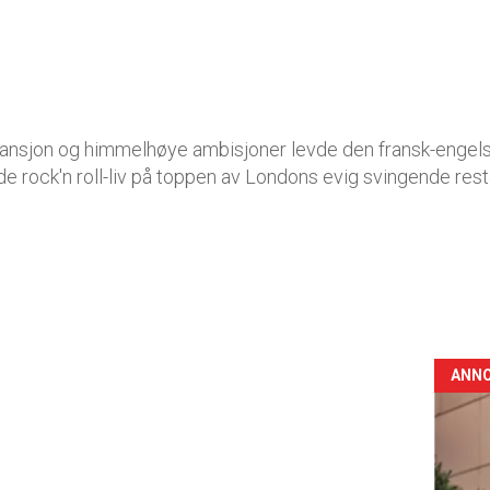
nsjon og himmelhøye ambisjoner levde den fransk-engels
e rock'n roll-liv på toppen av Londons evig svingende restau
ANN