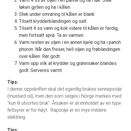
Varm 4 ss av oljen i en panne og ha i løk. Stek
løken gyllen og ha i kålen.
Stek under omrøring til kålen er blank.
Tilsett krydderblandingen og salt.
Tilsett 4 ss vann og kok videre til kålen er ferdig,
men fortsatt sprø. Ta av varmen.
Varm resten av oljen i en annen kjele og ha i panch
phoron. Når den freser, hell oljen og frøblandingen
over kålen. Rør godt.
Varm opp slik at krydder og grønnsaker blandes
godt. Serveres varmt.
Tips:
I denne oppskriften skal det egentlig brukes sennepsolje
(mustard oil), men den som selges i Norge merkes med
"kun til utvortes bruk". Årsaken er at innholdet av en type
fettsyrer er for høyt. Rapsolje er en mye mildere
slektning.
Tips: