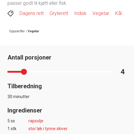
passer godt til kjøtt eller fisk.
Dagens rett
Gryterett
Indisk
Vegetar
Kål
Oppskrifter
/
Vegetar
Antall porsjoner
4
Tilberedning
30 minutter
Ingredienser
5 ss
rapsolje
1 stk
stor løk i tynne skiver