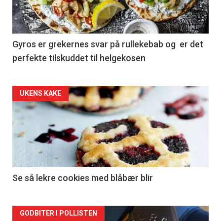
Gyros er grekernes svar på rullekebab og er det
perfekte tilskuddet til helgekosen
Forsiden
UKENS KAKE
akkurat
nå
-
2
Se så lekre cookies med blåbær blir
Forsiden
GODBITER I POLLISTEN