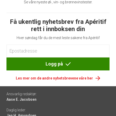
Se våre nyeste øl-, vin- og brennevinstester.
Få ukentlig nyhetsbrev fra Apéritif
rett i innboksen din
Hver søndag får du de mest leste sakene fra Apéritif
Logg på
Les mer om de andre nyhetsbrevene våre her
Footer
Ansvarlig redaktør:
Aase E. Jacobsen
-
Daglig leder:
links
Jan H. Amundsen