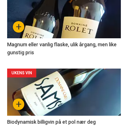
akkurat
nå
+
-
3
Magnum eller vanlig flaske, ulik årgang, men like
gunstig pris
Forsiden
UKENS VIN
akkurat
nå
+
-
4
Biodynamisk billigvin på et pol nær deg