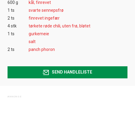
600 g
kål, finrevet
1 ts
svarte sennepsfrø
2 ts
finrevet ingefær
4 stk
tørkete røde chili, uten frø, bløtet
1 ts
gurkemeie
salt
2 ts
panch phoron
SEND HANDLELISTE