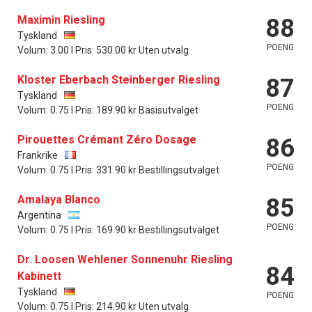
Maximin Riesling
88
Tyskland
POENG
Volum: 3.00 l Pris: 530.00 kr Uten utvalg
Kloster Eberbach Steinberger Riesling
87
Tyskland
POENG
Volum: 0.75 l Pris: 189.90 kr Basisutvalget
Pirouettes Crémant Zéro Dosage
86
Frankrike
POENG
Volum: 0.75 l Pris: 331.90 kr Bestillingsutvalget
Amalaya Blanco
85
Argentina
POENG
Volum: 0.75 l Pris: 169.90 kr Bestillingsutvalget
Dr. Loosen Wehlener Sonnenuhr Riesling
84
Kabinett
Tyskland
POENG
Volum: 0.75 l Pris: 214.90 kr Uten utvalg