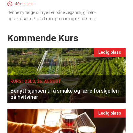
40 minutter
Denne nydelige curryen er både vegansk, gluten-
og laktosefri. Pakket med protein og rik på smak.
Events
Kommende Kurs
Ledig plass
KURS I OSLO, 26. AUGUST
Benytt sjansen til å smake og lære forskjellen
på hvitviner
Ledig plass