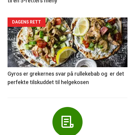
til en 5-retters meny
Forsiden
DAGENS RETT
akkurat
nå
-
6
Gyros er grekernes svar på rullekebab og er det
perfekte tilskuddet til helgekosen