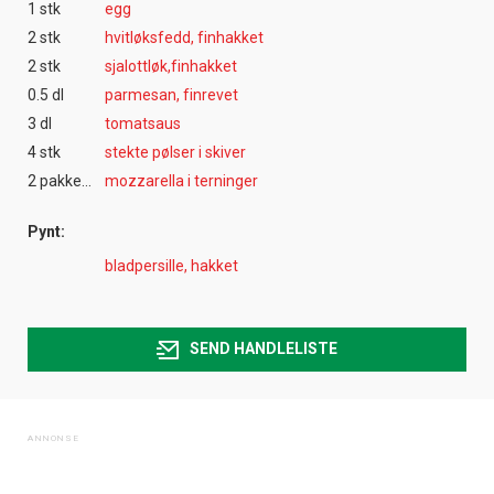
1 stk
egg
2 stk
hvitløksfedd, finhakket
2 stk
sjalottløk,finhakket
0.5 dl
parmesan, finrevet
3 dl
tomatsaus
4 stk
stekte pølser i skiver
2 pakke(r)
mozzarella i terninger
Pynt:
bladpersille, hakket
SEND HANDLELISTE