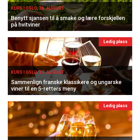
KURS I OSLO, 26. AUGUST
Benytt sjansen til å smake og lære forskjellen
på hvitviner
Ledig plass
KURS I OSLO, 27. AUGUST
Sammenlign franske klassikere og ungarske
viner til en 5-retters meny
Ledig plass