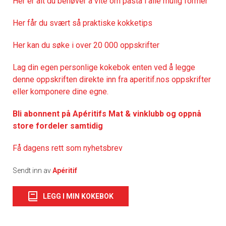
Her er alt du behøver å vite om pasta i alle mulig former
Her får du svært så praktisk
e kokketips
Her kan du søke i over 20 000 oppskrifter
Lag din egen personlige kokebok enten ved å legge
denne oppskriften direkte inn fra aperitif.nos oppskrifter
eller komponere dine egne.
Bli abonnent på Apéritifs Mat & vinklubb og oppnå
store fordeler samtidig
Få dagens rett som nyhetsbrev
Sendt inn av
Apéritif
LEGG I MIN KOKEBOK