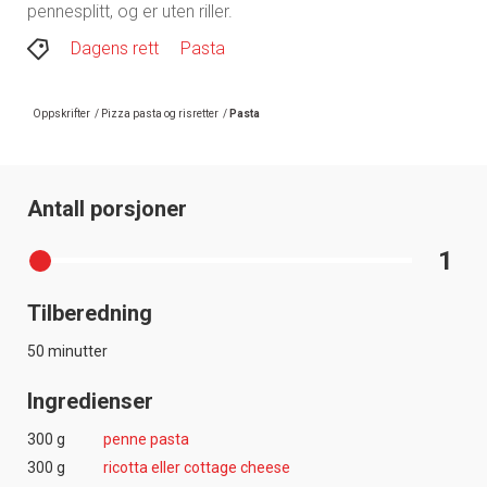
pennesplitt, og er uten riller.
Dagens rett
Pasta
Oppskrifter
/
Pizza pasta og risretter
/
Pasta
Antall porsjoner
1
Tilberedning
50 minutter
Ingredienser
300 g
penne pasta
300 g
ricotta eller cottage cheese