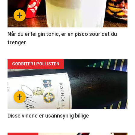
nå
+
-
2
Når du er lei gin tonic, er en pisco sour det du
trenger
Forsiden
GODBITER I POLLISTEN
akkurat
nå
+
-
3
Disse vinene er usannsynlig billige