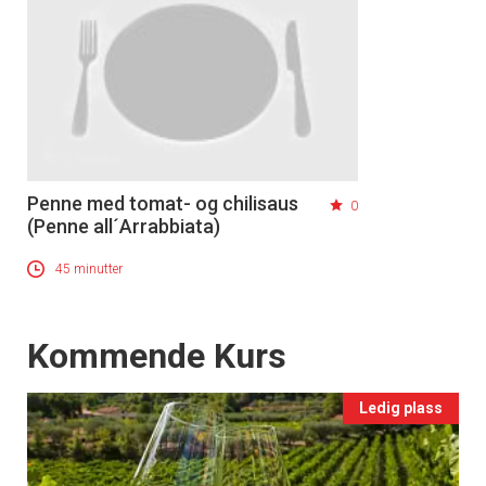
kan fritt velge hvilke du ønsker å få
tilsendt.
Registrer deg
Penne med tomat- og chilisaus
0
(Penne all´Arrabbiata)
45 minutter
Events
Kommende Kurs
Ledig plass