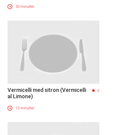
30 minutter
Vermicelli med sitron (Vermicelli
5
×
al Limone)
10 minutter
Få ukentlige nyhetsbrev fra
Apéritif
Vi tilbyr flere ukentlige nyhetsbrev. Du