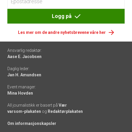
Logg på
Les mer om de andre nyhetsbrevene våre her
Footer
Ansvarlig redaktør:
Aase E. Jacobsen
-
Daglig leder:
links
Jan H. Amundsen
Event manager:
Mina Hovden
All journalistikk er basert på
Vær
varsom-plakaten
og
Redaktørplakaten
Om informasjonskapsler