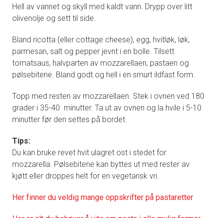
Hell av vannet og skyll med kaldt vann. Drypp over litt
olivenolje og sett til side.
Bland ricotta (eller cottage cheese), egg, hvitløk, løk,
parmesan, salt og pepper jevnt i en bolle. Tilsett
tomatsaus, halvparten av mozzarellaen, pastaen og
pølsebitene. Bland godt og hell i en smurt ildfast form.
Topp med resten av mozzarellaen. Stek i ovnen ved 180
grader i 35-40 minutter. Ta ut av ovnen og la hvile i 5-10
minutter før den settes på bordet.
Tips:
Du kan bruke revet hvit ulagret ost i stedet for
mozzarella. Pølsebitene kan byttes ut med rester av
kjøtt eller droppes helt for en vegetarisk vri.
Her finner du veldig mange oppskrifter på pastaretter