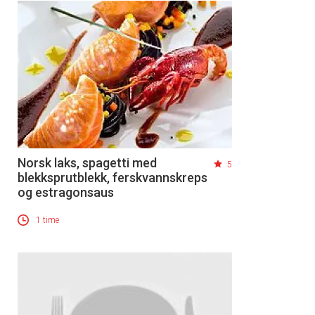
Norsk laks, spagetti med
5
blekksprutblekk, ferskvannskreps
og estragonsaus
1 time