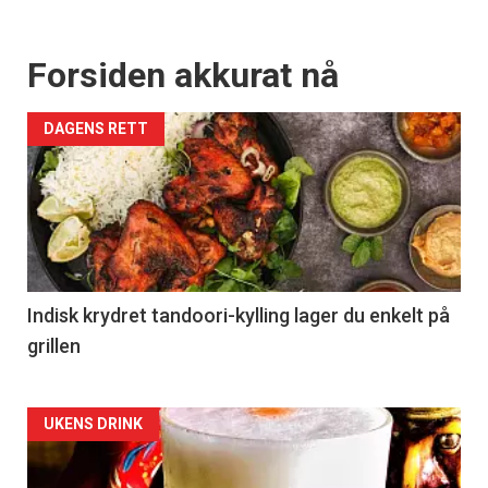
Forsiden akkurat nå
DAGENS RETT
Indisk krydret tandoori-kylling lager du enkelt på
grillen
Forsiden
UKENS DRINK
akkurat