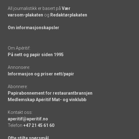
All journalistikk er basert på
Vær
varsom-plakaten
og
Redaktørplakaten
Om informasjonskapsler
Om Apéritif:
På nett og papir siden 1995
Annonsere:
Informasjon og priser nett/papir
Abonnere:
Papirabonnement for restaurantbransjen
Medlemskap Apéritif Mat- og vinklubb
Kontakt oss:
aperitif@aperitif.no
Telefon
+47 21 45 61 60
Ofte stilte spørsmål