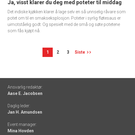
Ja, visst klarer du deg med poteter til middag
Det indiske kjøkken klarer å lage selv en så unnselig råvare som
potet om til en smakseksplosjon. Poteter i syrlig fløtesaus er
uimotståelig godt. Og spesielt med de små og søte potetene
som fås kjøpt nå.
1
2
3
Siste
Footer
Ansvarlig redaktør:
Aase E. Jacobsen
-
Daglig leder:
links
Jan H. Amundsen
Event manager:
Mina Hovden