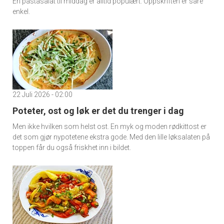
En pastasalat til middag er alltid populært. Oppskriften er såre
enkel.
22 Juli 2026 - 02:00
Poteter, ost og løk er det du trenger i dag
Men ikke hvilken som helst ost. En myk og moden rødkittost er
det som gjør nypotetene ekstra gode. Med den lille løksalaten på
toppen får du også friskhet inn i bildet.