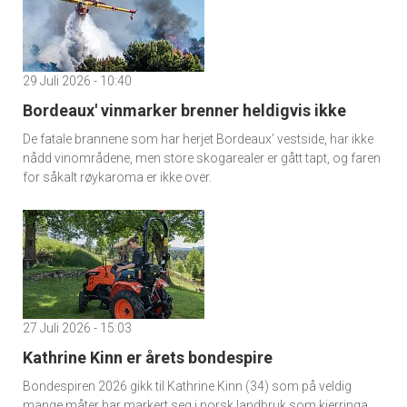
29 Juli 2026 - 10:40
Bordeaux' vinmarker brenner heldigvis ikke
De fatale brannene som har herjet Bordeaux’ vestside, har ikke
nådd vinområdene, men store skogarealer er gått tapt, og faren
for såkalt røykaroma er ikke over.
27 Juli 2026 - 15:03
Kathrine Kinn er årets bondespire
Bondespiren 2026 gikk til Kathrine Kinn (34) som på veldig
mange måter har markert seg i norsk landbruk som kjerringa