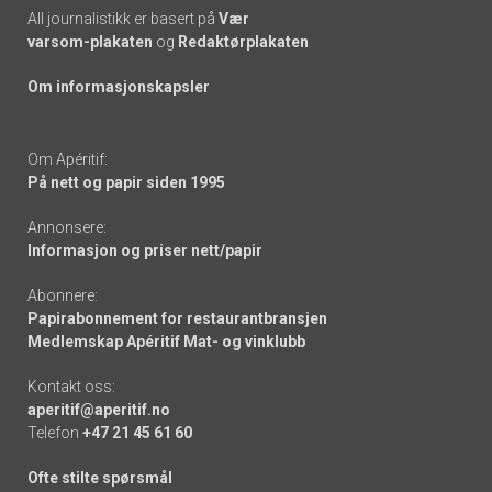
All journalistikk er basert på
Vær
varsom-plakaten
og
Redaktørplakaten
Om informasjonskapsler
Om Apéritif:
På nett og papir siden 1995
Annonsere:
Informasjon og priser nett/papir
Abonnere:
Papirabonnement for restaurantbransjen
Medlemskap Apéritif Mat- og vinklubb
Kontakt oss:
aperitif@aperitif.no
Telefon
+47 21 45 61 60
Ofte stilte spørsmål