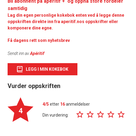
Bli abonnent på aperitif + og oppnå store fordeler
samtidig
Lag din egen personlige kokebok enten ved å legge denne
oppskriften direkte inn fra aperitif.nos oppskrifter eller
komponere dine egne.
Få dagens rett som nyhetsbrev
Sendt inn av
Apéritif
LEGG I MIN KOKEBOK
Vurder oppskriften
4/5
etter
16
anmeldelser
4
Din vurdering: