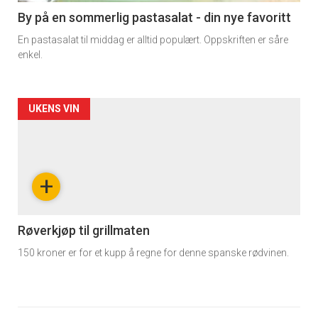
5
By på en sommerlig pastasalat - din nye favoritt
En pastasalat til middag er alltid populært. Oppskriften er såre
enkel.
Forsiden
UKENS VIN
akkurat
nå
+
-
6
Røverkjøp til grillmaten
150 kroner er for et kupp å regne for denne spanske rødvinen.