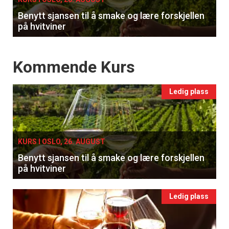
Benytt sjansen til å smake og lære forskjellen
på hvitviner
Events
Kommende Kurs
Ledig plass
KURS I OSLO, 26. AUGUST
Benytt sjansen til å smake og lære forskjellen
på hvitviner
Ledig plass