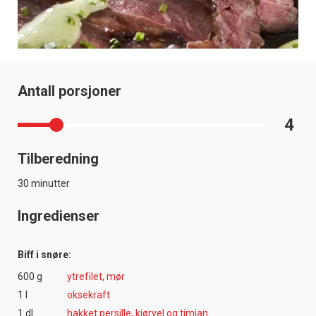
Antall porsjoner
4
Tilberedning
30 minutter
Ingredienser
Biff i snøre:
600 g
ytrefilet, mør
1 l
oksekraft
1 dl
hakket persille, kjørvel og timian