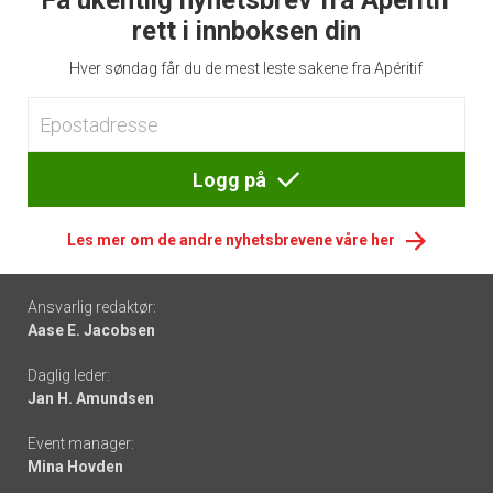
Få ukentlig nyhetsbrev fra Apéritif
rett i innboksen din
Hver søndag får du de mest leste sakene fra Apéritif
Logg på
Les mer om de andre nyhetsbrevene våre her
Footer
Ansvarlig redaktør:
Aase E. Jacobsen
-
Daglig leder:
links
Jan H. Amundsen
Event manager:
Mina Hovden