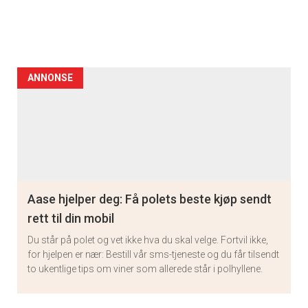
ANNONSE
Aase hjelper deg: Få polets beste kjøp sendt
rett til din mobil
Du står på polet og vet ikke hva du skal velge. Fortvil ikke,
×
for hjelpen er nær: Bestill vår sms-tjeneste og du får tilsendt
to ukentlige tips om viner som allerede står i polhyllene.
Få ukentlige nyhetsbrev fra