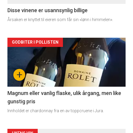
2
Disse vinene er usannsynlig billige
Årsaken er knyttet til eieren som får sin «lønn i himmelen».
Forsiden
GODBITER I POLLISTEN
akkurat
nå
+
-
3
Magnum eller vanlig flaske, ulik årgang, men like
gunstig pris
Innholdet er chardonnay fra en av toppcruene i Jura.