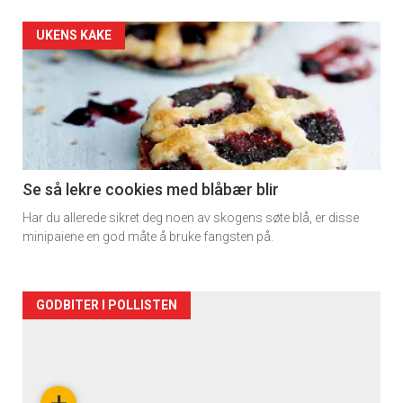
Apéritif
Artikler
UKENS KAKE
Vi tilbyr flere ukentlige nyhetsbrev. Du
kan fritt velge hvilke du ønsker å få
detail
tilsendt.
-
section
Registrer deg
11
Se så lekre cookies med blåbær blir
Har du allerede sikret deg noen av skogens søte blå, er disse
minipaiene en god måte å bruke fangsten på.
Artikler
GODBITER I POLLISTEN
detail
-