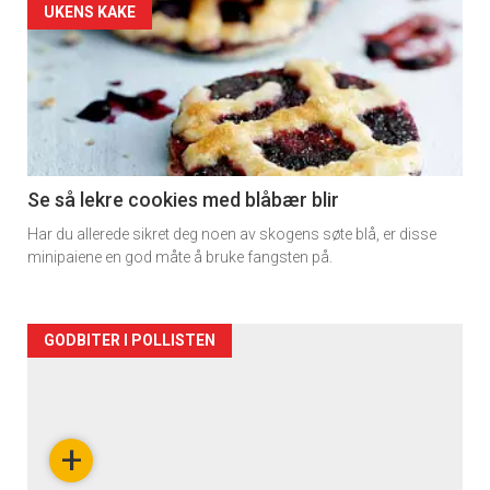
UKENS KAKE
Se så lekre cookies med blåbær blir
Har du allerede sikret deg noen av skogens søte blå, er disse
minipaiene en god måte å bruke fangsten på.
Forsiden
GODBITER I POLLISTEN
akkurat
nå
+
-