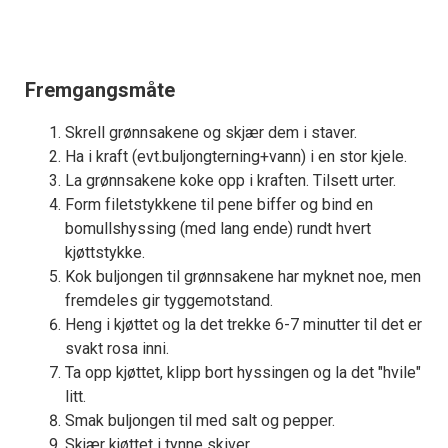
Fremgangsmåte
Skrell grønnsakene og skjær dem i staver.
Ha i kraft (evt.buljongterning+vann) i en stor kjele.
La grønnsakene koke opp i kraften. Tilsett urter.
Form filetstykkene til pene biffer og bind en
bomullshyssing (med lang ende) rundt hvert
kjøttstykke.
Kok buljongen til grønnsakene har myknet noe, men
fremdeles gir tyggemotstand.
Heng i kjøttet og la det trekke 6-7 minutter til det er
svakt rosa inni.
Ta opp kjøttet, klipp bort hyssingen og la det "hvile"
litt.
Smak buljongen til med salt og pepper.
Skjær kjøttet i tynne skiver.