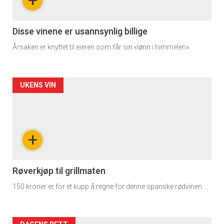
+
section
11
Disse vinene er usannsynlig billige
Årsaken er knyttet til eieren som får sin «lønn i himmelen».
Dagens
rett
Artikler
UKENS VIN
detail
-
+
section
11
Røverkjøp til grillmaten
150 kroner er for et kupp å regne for denne spanske rødvinen.
Dagens
rett