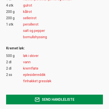
4 stk
gulrot
200 g
kålrot
200 g
sellerirot
1 stk
persillerot
salt og pepper
bomullshyssing
Kremet løk:
500 g
løk i skiver
2 dl
vann
2 dl
kremfløte
2 ss
eplesidereddik
finhakket gressløk
SEND HANDLELISTE