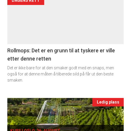
Artikler
DAGENS RETT
2
detail
-
section
11
Rollmops: Det er en grunn til at tyskere er ville
etter denne retten
Ukens
Det er ikke bare for at den smaker godt med en snaps, men
vin
også for at denne måten å tilberede sild på får ut den beste
smaken.
Events
Ledig plass
single
KURS I OSLO, 26. AUGUST