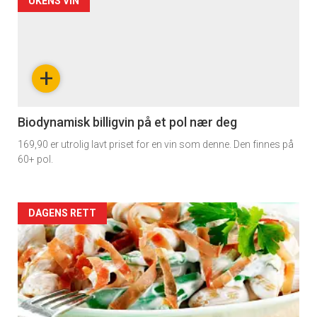
Forsiden
UKENS VIN
akkurat
nå
+
-
4
Biodynamisk billigvin på et pol nær deg
169,90 er utrolig lavt priset for en vin som denne. Den finnes på
60+ pol.
Forsiden
DAGENS RETT
akkurat
nå
-