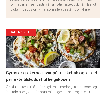
for hjelpen er nær: Bestill vår sms-tjeneste og du får tilsendt
to ukentlige tips om viner som allerede står i polhyllene.
Artikler
DAGENS RETT
detail
-
section
11
Gyros er grekernes svar på rullekebab og er det
perfekte tilskuddet til helgekosen
Om du har tenkt til å ta frem grillen denne helgen eller kose deg
innendørs ,er gyros fredags-middagen du har lengtet etter.