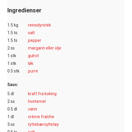
Ingredienser
1.5 kg
reinsdyrstek
1.5 ts
salt
1.5 ts
pepper
2 ss
margarin eller olje
1 stk
gulrot
1 stk
løk
0.5 stk
purre
Saus:
5 dl
kraft fra koking
2 ss
hvetemel
0.5 dl
vann
1 dl
crème fraîche
3 ss
tyttebærsyltetøy