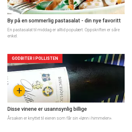
-
5
By på en sommerlig pastasalat - din nye favoritt
En pastasalat til middag er alltid populært. Oppskriften er såre
enkel.
Forsiden
GODBITER I POLLISTEN
akkurat
nå
+
-
6
Disse vinene er usannsynlig billige
Årsaken er knyttet til eieren som får sin «lønn i himmelen».