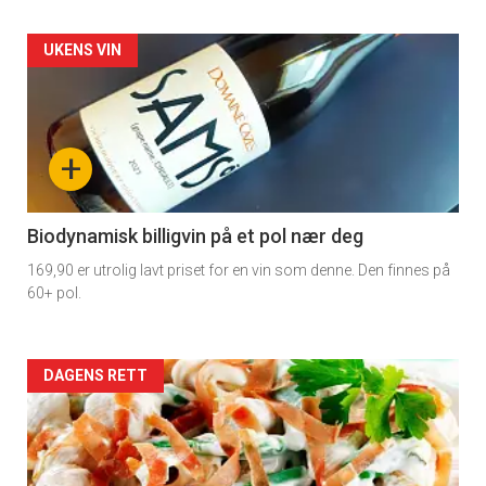
Forsiden
UKENS VIN
akkurat
nå
+
-
4
Biodynamisk billigvin på et pol nær deg
169,90 er utrolig lavt priset for en vin som denne. Den finnes på
60+ pol.
Forsiden
DAGENS RETT
akkurat
nå