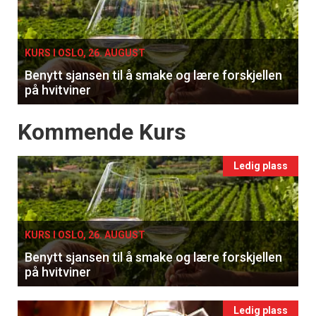
single
KURS I OSLO, 26. AUGUST
Benytt sjansen til å smake og lære forskjellen
på hvitviner
Events
Kommende Kurs
Ledig plass
KURS I OSLO, 26. AUGUST
Benytt sjansen til å smake og lære forskjellen
på hvitviner
Ledig plass