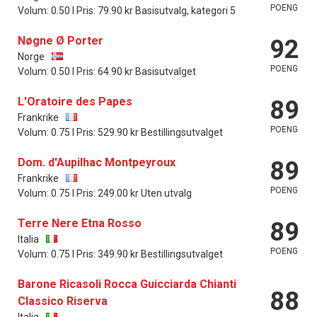
POENG
Volum: 0.50 l Pris: 79.90 kr Basisutvalg, kategori 5
Nøgne Ø Porter
92
Norge
POENG
Volum: 0.50 l Pris: 64.90 kr Basisutvalget
L'Oratoire des Papes
89
Frankrike
POENG
Volum: 0.75 l Pris: 529.90 kr Bestillingsutvalget
Dom. d'Aupilhac Montpeyroux
89
Frankrike
POENG
Volum: 0.75 l Pris: 249.00 kr Uten utvalg
Terre Nere Etna Rosso
89
Italia
POENG
Volum: 0.75 l Pris: 349.90 kr Bestillingsutvalget
Barone Ricasoli Rocca Guicciarda Chianti
88
Classico Riserva