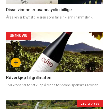
11
Disse vinene er usannsynlig billige
Årsaken er knyttet til eieren som får sin «lønn i himmelen».
Dagens
rett
Artikler
UKENS VIN
2
detail
-
+
section
11
Røverkjøp til grillmaten
150 kroner er for et kupp å regne for denne spanske rødvinen.
Ukens
vin
Events
Ledig plass