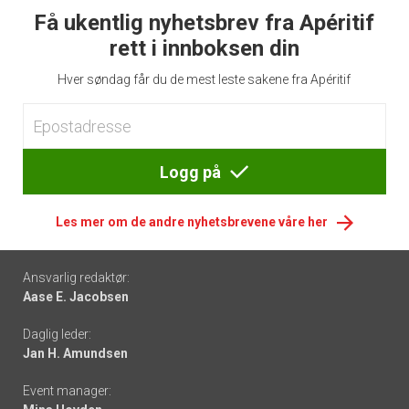
Få ukentlig nyhetsbrev fra Apéritif
rett i innboksen din
Hver søndag får du de mest leste sakene fra Apéritif
Logg på
Les mer om de andre nyhetsbrevene våre her
Footer
Ansvarlig redaktør:
Aase E. Jacobsen
-
Daglig leder:
links
Jan H. Amundsen
Event manager: