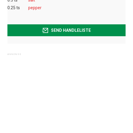
0.5 ts
salt
0.25 ts
pepper
SEND HANDLELISTE