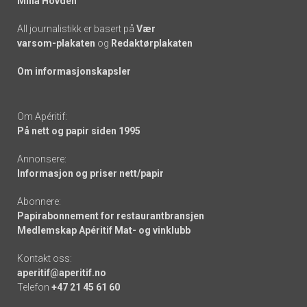
Mina Hovden
All journalistikk er basert på
Vær
varsom-plakaten
og
Redaktørplakaten
Om informasjonskapsler
Om Apéritif:
På nett og papir siden 1995
Annonsere:
Informasjon og priser nett/papir
Abonnere:
Papirabonnement for restaurantbransjen
Medlemskap Apéritif Mat- og vinklubb
Kontakt oss:
aperitif@aperitif.no
Telefon
+47 21 45 61 60