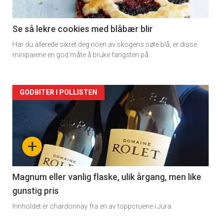
-
2
Se så lekre cookies med blåbær blir
Har du allerede sikret deg noen av skogens søte blå, er disse
minipaiene en god måte å bruke fangsten på.
Forsiden
GODBITER I POLLISTEN
akkurat
nå
+
-
3
Magnum eller vanlig flaske, ulik årgang, men like
gunstig pris
Innholdet er chardonnay fra en av toppcruene i Jura.