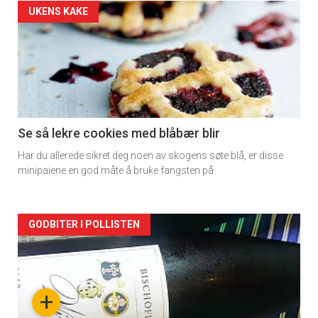
Artikler
UKENS KAKE
detail
-
section
11
Se så lekre cookies med blåbær blir
Har du allerede sikret deg noen av skogens søte blå, er disse
Dagens
minipaiene en god måte å bruke fangsten på.
rett
Artikler
GODBITER I POLLISTEN
detail
-
+
section