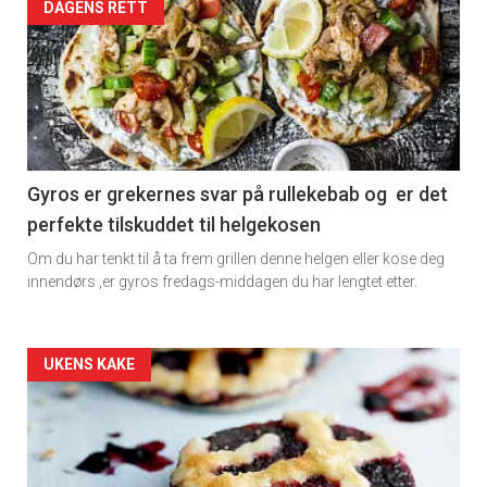
DAGENS RETT
Gyros er grekernes svar på rullekebab og er det
perfekte tilskuddet til helgekosen
Om du har tenkt til å ta frem grillen denne helgen eller kose deg
innendørs ,er gyros fredags-middagen du har lengtet etter.
Forsiden
UKENS KAKE
akkurat
nå