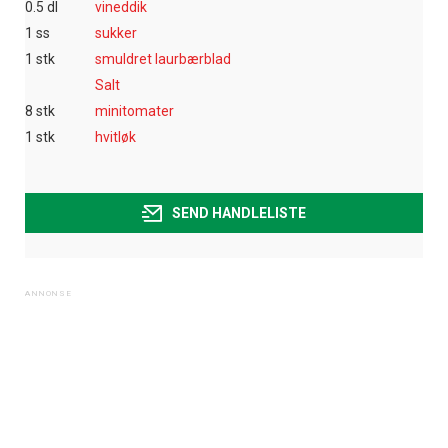
0.5 dl
vineddik
1 ss
sukker
1 stk
smuldret laurbærblad
Salt
8 stk
minitomater
1 stk
hvitløk
SEND HANDLELISTE