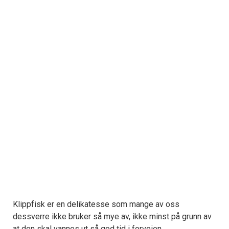
Klippfisk er en delikatesse som mange av oss
dessverre ikke bruker så mye av, ikke minst på grunn av
at den skal vannes ut så god tid i forveien.