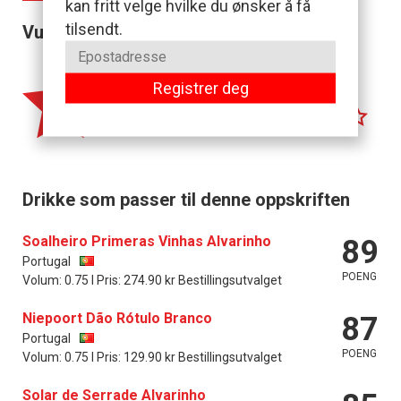
kan fritt velge hvilke du ønsker å få
tilsendt.
Vurder oppskriften
Registrer deg
5/5
etter
7
anmeldelser
5
Din vurdering:
Drikke som passer til denne oppskriften
Soalheiro Primeras Vinhas Alvarinho
89
Portugal
POENG
Volum: 0.75 l Pris: 274.90 kr Bestillingsutvalget
Niepoort Dão Rótulo Branco
87
Portugal
POENG
Volum: 0.75 l Pris: 129.90 kr Bestillingsutvalget
Solar de Serrade Alvarinho