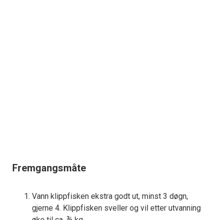
Fremgangsmåte
Vann klippfisken ekstra godt ut, minst 3 døgn,
gjerne 4. Klippfisken sveller og vil etter utvanning
øke til ca. ¾ kg.