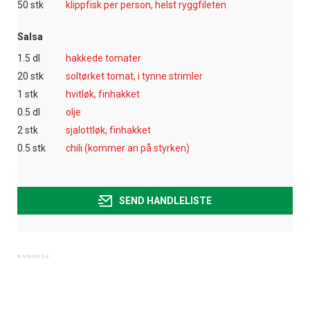
50 stk
klippfisk per person, helst ryggfileten
Salsa
1.5 dl
hakkede tomater
20 stk
soltørket tomat, i tynne strimler
1 stk
hvitløk, finhakket
0.5 dl
olje
2 stk
sjalottløk, finhakket
0.5 stk
chili (kommer an på styrken)
SEND HANDLELISTE