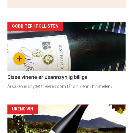
Artikler
GODBITER I POLLISTEN
detail
-
+
section
11
Disse vinene er usannsynlig billige
Årsaken er knyttet til eieren som får sin «lønn i himmelen».
Artikler
UKENS VIN
detail