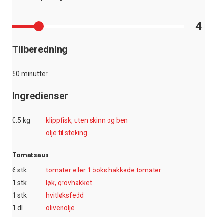
4
Tilberedning
50 minutter
Ingredienser
0.5 kg
klippfisk, uten skinn og ben
olje til steking
Tomatsaus
6 stk
tomater eller 1 boks hakkede tomater
1 stk
løk, grovhakket
1 stk
hvitløksfedd
1 dl
olivenolje