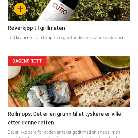
-
+
section
11
Røverkjøp til grillmaten
150 kroner er for et kupp å regne for denne spanske rødvinen.
Dagens
rett
Artikler
DAGENS RETT
detail
-
section
11
Rollmops: Det er en grunn til at tyskere er ville
etter denne retten
Dagens
Det er ikke bare for at den smaker godt med en snaps, men