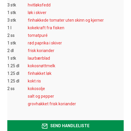
3 stk
hvitløksfedd
1 stk
løk i skiver
3 stk
finhakkede tomater uten skinn og kjerner
1 l
kokekraft fra fisken
2 ss
tomatpuré
1 stk
rød paprika i skiver
2 dl
frisk koriander
1 stk
laurbærblad
1.25 dl
kokosnøttmelk
1.25 dl
finhakket løk
1.25 dl
kokt ris
2 ss
kokosolje
salt og pepper
grovhakket frisk koriander
SEND HANDLELISTE