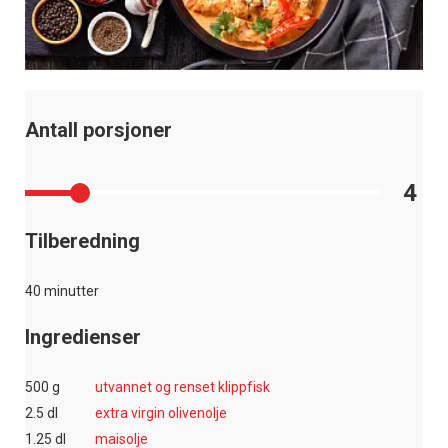
Antall porsjoner
4
Tilberedning
40 minutter
Ingredienser
500 g
utvannet og renset klippfisk
2.5 dl
extra virgin olivenolje
1.25 dl
maisolje