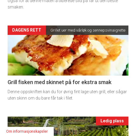
rett
også for at denne måten å tilberede sild på får ut den beste
smaken.
2
Artikler
DAGENS RETT
Grillet uer med vårløk og sennepsvinaigrette
detail
-
section
11
Grill fisken med skinnet på for ekstra smak
Denne oppskriften kan du for øvrig fint lage uten grill, eller sågar
Ukens
uten skinn om du bare får tak i filet.
vin
Events
Ledig plass
Om informasjonskapsler
single