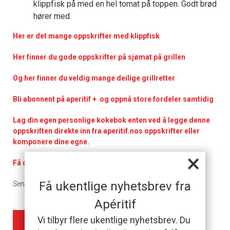
klippfisk på med en hel tomat på toppen. Godt brød
hører med.
Her er det mange oppskrifter med klippfisk
Her finner du gode oppskrifter på sjømat på grillen
Og her finner du veldig mange deilige grillretter
Bli abonnent på aperitif + og oppnå store fordeler samtidig
Lag din egen personlige kokebok enten ved å legge denne
oppskriften direkte inn fra aperitif.nos oppskrifter eller
komponere dine egne.
×
Få dagens rett som nyhetsbrev
Få ukentlige nyhetsbrev fra
Sendt inn av Eksportutvalget for fisk
Apéritif
Vi tilbyr flere ukentlige nyhetsbrev. Du
LEGG I MIN KOKEBOK