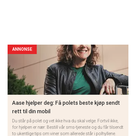
ANNONSE
Aase hjelper deg: Få polets beste kjøp sendt
rett til din mobil
Du står på polet og vet ikke hva du skal velge. Fortvil ikke,
for hjelpen er nær: Bestill vår sms-tjeneste og du får tilsendt
to ukentlige tips om viner som allerede står i polhyllene.