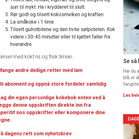
deta
surr til mykt. Ha i krydderet til slutt.
Rør godt og tilsett kokosmelken og kraften.
-
La småkoke i 1 time.
Tilsett gulrotbitene og den hvite søtpoteten. Kok
sec
videre i 30-45 minutter eller til kjøttet faller fra
hverandre.
11
erver med kokt ris og frisk timian.
Dag
Se så 
Mange andre deilige retter med lam
rett
Har du 
blå, er
Bli abonnent og oppnå store fordeler samtidig
2
fangste
Les hel
Lag din egen personlige kokebok enten ved å
legge denne oppskriften direkte inn fra
aperitif.nos oppskrifter eller komponere dine
Arti
DAGE
egne.
deta
Få dagens rett som nyhetsbrev