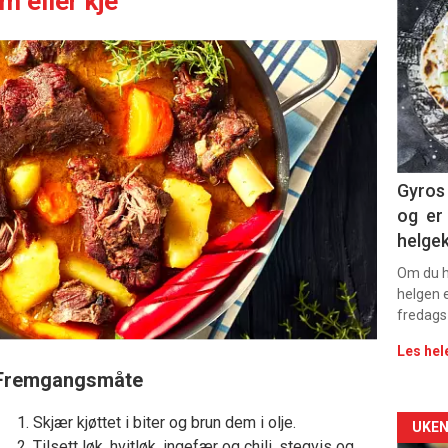
 eller kje
deta
-
sec
11
Dag
Gyros 
og er 
rett
helge
Om du ha
helgen e
fredags
Les hel
Fremgangsmåte
Skjær kjøttet i biter og brun dem i olje.
Arti
UKEN
Tilsett løk, hvitløk, ingefær og chili, stegvis og