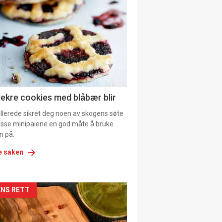
il
tion
ens
lekre cookies med blåbær blir
allerede sikret deg noen av skogens søte
 disse minipaiene en god måte å bruke
n på.
e saken
kler
NS RETT
il