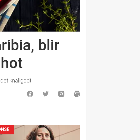
bia, blir
 hot
 det knallgodt.
ONSE