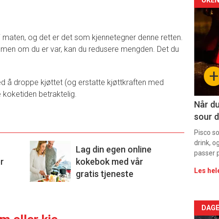
Arti
deta
r i maten, og det er det som kjennetegner denne retten.
-
, men om du er var, kan du redusere mengden. Det du
sec
+
11
d å droppe kjøttet (og erstatte kjøttkraften med
 koketiden betraktelig.
Når du
sour d
Pisco s
drink, o
Lag din egen online
passer p
r
kokebok med vår
Les hel
gratis tjeneste
Arti
DAGE