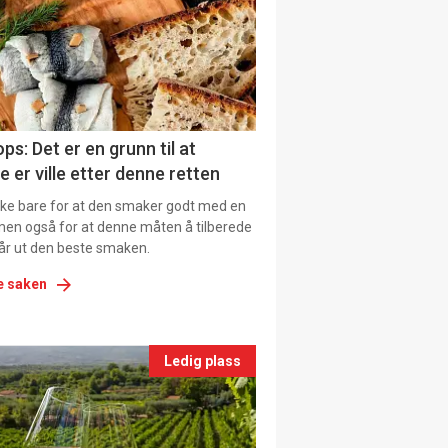
tion
ns
ps: Det er en grunn til at
e er ville etter denne retten
ikke bare for at den smaker godt med en
men også for at denne måten å tilberede
får ut den beste smaken.
e saken
nts
Ledig plass
le