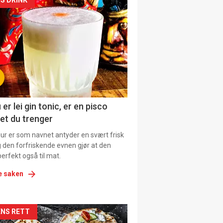
kler
il
tion
 er lei gin tonic, er en pisco
et du trenger
our er som navnet antyder en svært frisk
g den forfriskende evnen gjør at den
erfekt også til mat.
e saken
kler
NS RETT