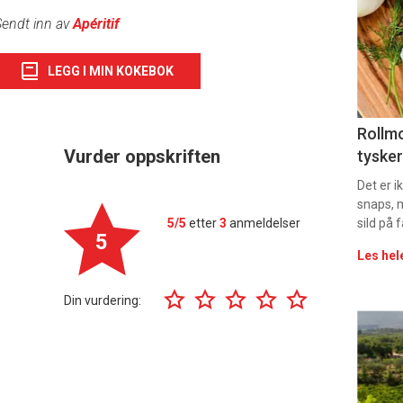
-
endt inn av
Apéritif
sec
LEGG I MIN KOKEBOK
11
Uke
Rollmo
Vurder oppskriften
tysker
vin
Det er 
snaps, 
5/5
etter
3
anmeldelser
sild på 
5
Les hel
Din vurdering:
Eve
sing