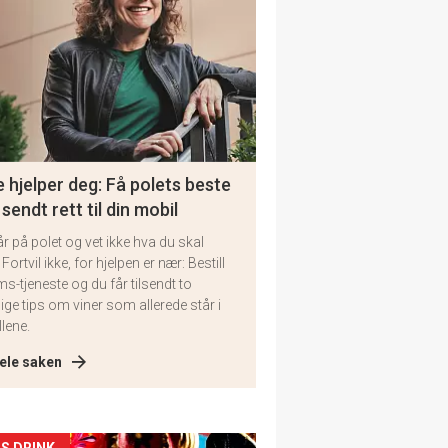
 hjelper deg: Få polets beste
 sendt rett til din mobil
år på polet og vet ikke hva du skal
 Fortvil ikke, for hjelpen er nær: Bestill
ms-tjeneste og du får tilsendt to
lige tips om viner som allerede står i
llene.
ele saken
S DRINK