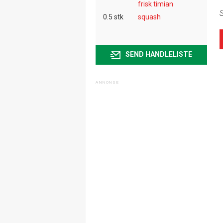
frisk timian
S
0.5 stk
squash
SEND HANDLELISTE