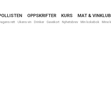
POLLISTEN
OPPSKRIFTER
KURS
MAT & VINKLUB
Menu
Dagens rett
Ukens vin
Drinker
Gavekort
Nyhetsbrev
Min kokebok
Mine 
Få ukentli
Vi tilbyr flere
kan fritt velge
tilsendt.
R