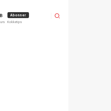
Logg
B
Abonner
kurs
Kokketips
inn
×
ge nyhetsbrev fra
Apéritif
 ukentlige nyhetsbrev. Du
 hvilke du ønsker å få
egistrer deg