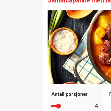
Jamaicapanne med lam
Antall porsjoner
4