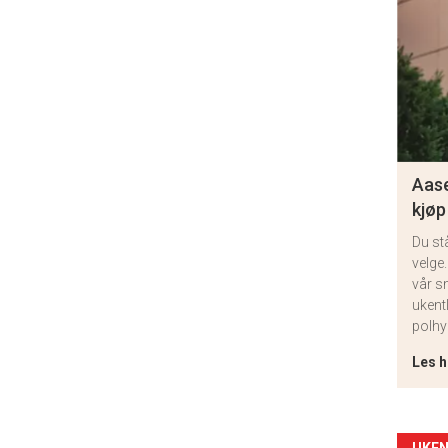
Aase
kjøp
Du st
velge.
vår s
ukent
polhy
Les h
UKEN