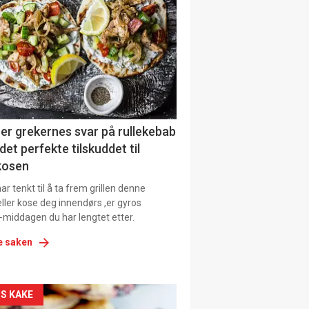
il
tion
ens
er grekernes svar på rullekebab
det perfekte tilskuddet til
kosen
r tenkt til å ta frem grillen denne
ller kose deg innendørs ,er gyros
-middagen du har lengtet etter.
e saken
kler
S KAKE