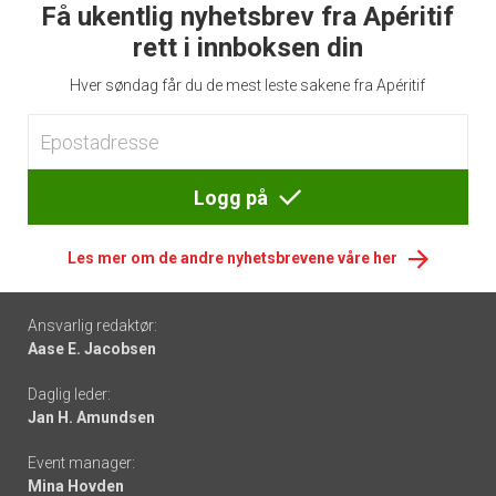
Få ukentlig nyhetsbrev fra Apéritif
rett i innboksen din
Hver søndag får du de mest leste sakene fra Apéritif
Logg på
Les mer om de andre nyhetsbrevene våre her
Footer
Ansvarlig redaktør:
Aase E. Jacobsen
-
Daglig leder:
links
Jan H. Amundsen
Event manager:
Mina Hovden