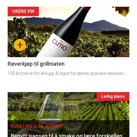
rett
Artikler
UKENS VIN
2
detail
-
+
section
11
Røverkjøp til grillmaten
150 kroner er for et kupp å regne for denne spanske rødvinen.
Ukens
vin
Events
Ledig plass
single
KURS I OSLO, 26. AUGUST
Benytt sjansen til å smake og lære forskjellen