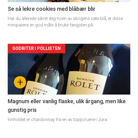
2
Se så lekre cookies med blåbær blir
Har du allerede sikret deg noen av skogens søte blå, er disse
minipaiene en god måte å bruke fangsten på.
Forsiden
GODBITER I POLLISTEN
akkurat
nå
+
-
3
Magnum eller vanlig flaske, ulik årgang, men like
gunstig pris
Innholdet er chardonnay fra en av toppcruene i Jura.