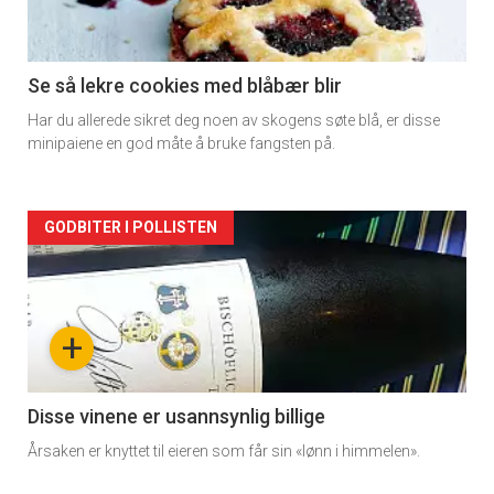
section
11
Se så lekre cookies med blåbær blir
Har du allerede sikret deg noen av skogens søte blå, er disse
Dagens
minipaiene en god måte å bruke fangsten på.
rett
Artikler
GODBITER I POLLISTEN
detail
-
+
section
11
Disse vinene er usannsynlig billige
Årsaken er knyttet til eieren som får sin «lønn i himmelen».
Dagens