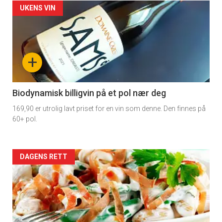
Forsiden
UKENS VIN
akkurat
nå
+
-
4
Biodynamisk billigvin på et pol nær deg
169,90 er utrolig lavt priset for en vin som denne. Den finnes på
60+ pol.
Forsiden
DAGENS RETT
akkurat
nå
-