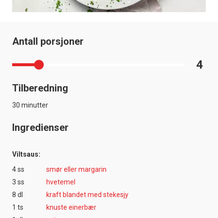
Antall porsjoner
4
Tilberedning
30 minutter
Ingredienser
Viltsaus:
4 ss
smør eller margarin
3 ss
hvetemel
8 dl
kraft blandet med stekesjy
1 ts
knuste einerbær