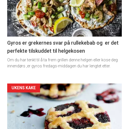
Gyros er grekernes svar på rullekebab og er det
perfekte tilskuddet til helgekosen
Om du har tenkt til å ta frem grillen denne helgen eller kose deg
innendørs ,er gyros fredags-middagen du har lengtet etter.
Forsiden
UKENS KAKE
akkurat
nå
-