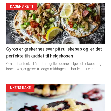
Artikler
DAGENS RETT
detail
-
section
11
Gyros er grekernes svar på rullekebab og er det
perfekte tilskuddet til helgekosen
Om du har tenkt til å ta frem grillen denne helgen eller kose deg
innendørs ,er gyros fredags-middagen du har lengtet etter.
Artikler
UKENS KAKE
detail
-