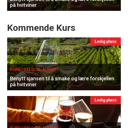
på hvitviner
Events
Kommende Kurs
Ledig plass
KURS I OSLO, 26. AUGUST
Benytt sjansen til å smake og lære forskjellen
på hvitviner
Ledig plass