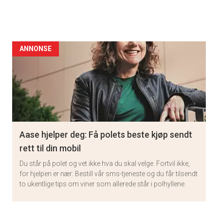
ANNONSE
Aase hjelper deg: Få polets beste kjøp sendt
rett til din mobil
Du står på polet og vet ikke hva du skal velge. Fortvil ikke,
for hjelpen er nær: Bestill vår sms-tjeneste og du får tilsendt
to ukentlige tips om viner som allerede står i polhyllene.