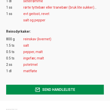
1 dl
seterrømme
1 ss
rørte tyttebær eller tranebær (bruk lite sukker) alternatit solbærgele
1 ss
evt geitost, revet
salt og pepper
Reinsdyrkaker:
800 g
reinskav (kvernet)
1.5 ts
salt
0.5 ts
pepper, malt
0.5 ts
ingefær, malt
2 ss
potetmel
1 dl
matfløte
SEND HANDLELISTE