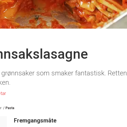
ønnsakslasagne
d grønnsaker som smaker fantastisk. Retten 
ken.
tar
r
/
Pasta
Fremgangsmåte