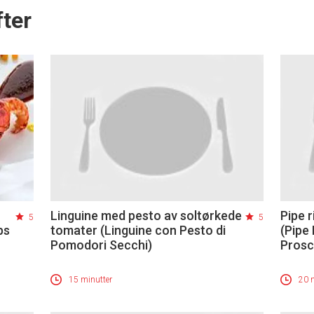
ter
Linguine med pesto av soltørkede
Pipe 
5
5
ps
tomater (Linguine con Pesto di
(Pipe 
Pomodori Secchi)
Prosc
15 minutter
20 