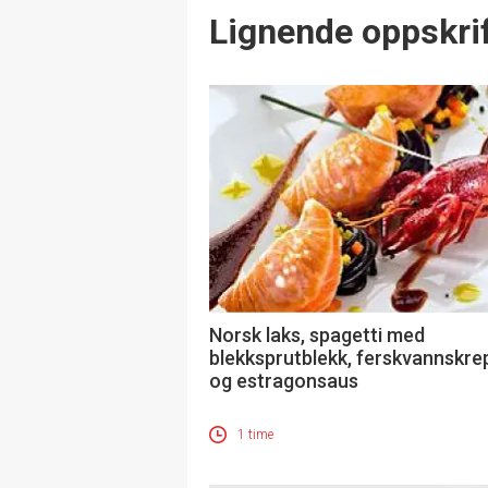
Lignende oppskrif
Norsk laks, spagetti med
blekksprutblekk, ferskvannskre
og estragonsaus
1 time