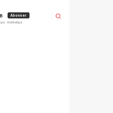
Logg
B
Abonner
kurs
Kokketips
inn