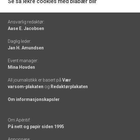
6
Se så lekre cookies med blåbær blir
Footer
Ansvarlig redaktør:
Aase E. Jacobsen
-
Daglig leder:
links
Jan H. Amundsen
Event manager:
Mina Hovden
All journalistikk er basert på
Vær
varsom-plakaten
og
Redaktørplakaten
Om informasjonskapsler
Om Apéritif:
På nett og papir siden 1995
Annonsere: