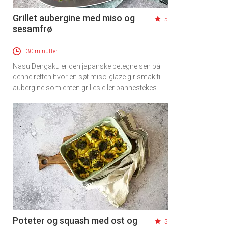
Grillet aubergine med miso og
5
sesamfrø
30 minutter
Nasu Dengaku er den japanske betegnelsen på
denne retten hvor en søt miso-glaze gir smak til
aubergine som enten grilles eller pannestekes.
Poteter og squash med ost og
5