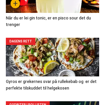
+
Når du er lei gin tonic, er en pisco sour det du
trenger
Forsiden
DAGENS RETT
akkurat
nå
-
2
Gyros er grekernes svar på rullekebab og er det
perfekte tilskuddet til helgekosen
GODBITER I POLLISTEN