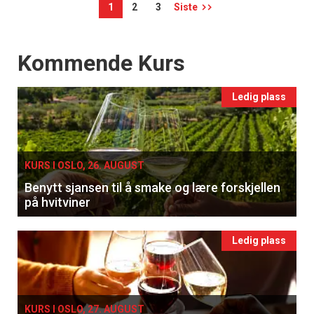
1
2
3
Siste
Events
Kommende Kurs
Ledig plass
KURS I OSLO, 26. AUGUST
Benytt sjansen til å smake og lære forskjellen
på hvitviner
Ledig plass
KURS I OSLO, 27. AUGUST