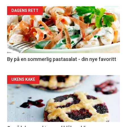
Forsiden
DAGENS RETT
akkurat
nå
-
5
By på en sommerlig pastasalat - din nye favoritt
Forsiden
UKENS KAKE
akkurat
nå
-