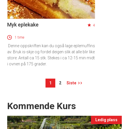
Myk eplekake
4
1 time
Denne oppskriften kan du også lage eplemuffins
av. Bruk is-skje og fordel deigen slik at alle blir like
store. Antall ca 15 stk. Stekes i ca 12-15 min midt
i ovnen på 175 grader.
1
2
Siste
Events
Kommende Kurs
Ledig plass