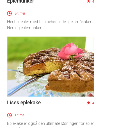
Eplemunker
4
3 timer
Her blir epler med litt tilbehør til deilige småkaker.
Nemlig eplemunker.
Lises eplekake
4
1 time
Eplekake er også den ultimate løsningen for epler