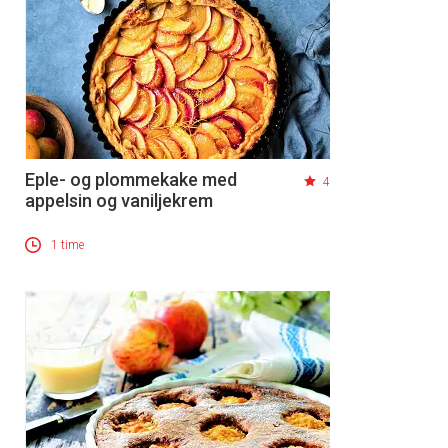
Eple- og plommekake med
4
appelsin og vaniljekrem
1 time