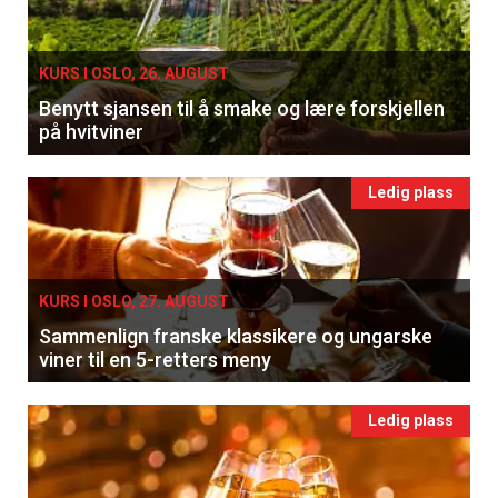
KURS I OSLO, 26. AUGUST
Benytt sjansen til å smake og lære forskjellen
på hvitviner
Ledig plass
KURS I OSLO, 27. AUGUST
Sammenlign franske klassikere og ungarske
viner til en 5-retters meny
Ledig plass