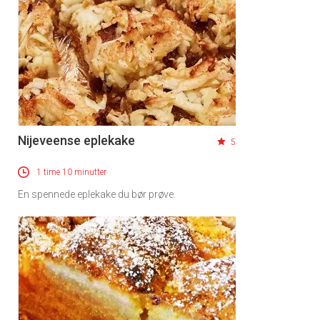
Nijeveense eplekake
5
1 time 10 minutter
En spennede eplekake du bør prøve.