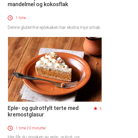
mandelmel og kokosflak
1 time
Denne glutenfrie eplekaken har ekstra mye smak.
Eple- og gulrotfylt terte med
5
kremostglasur
1 time 20 minutter
Her får du smaken av eple-, gulrot- og