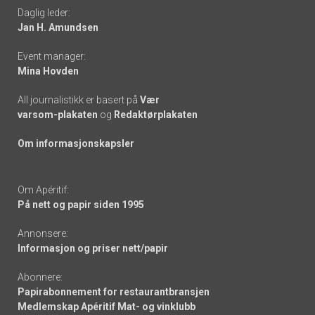
Daglig leder:
links
Jan H. Amundsen
Event manager:
Mina Hovden
All journalistikk er basert på
Vær
varsom-plakaten
og
Redaktørplakaten
Om informasjonskapsler
Om Apéritif:
På nett og papir siden 1995
Annonsere:
Informasjon og priser nett/papir
Abonnere:
Papirabonnement for restaurantbransjen
Medlemskap Apéritif Mat- og vinklubb