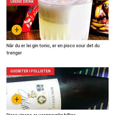
Forsiden
UKENS DRINK
akkurat
nå
+
-
2
Når du er lei gin tonic, er en pisco sour det du
trenger
Forsiden
GODBITER I POLLISTEN
akkurat
nå
+
-