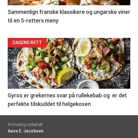
5
Sammenlign franske klassikere og ungarske viner
til en 5-retters meny
Forsiden
DAGENS RETT
akkurat
nå
-
6
Gyros er grekernes svar på rullekebab og er det
perfekte tilskuddet til helgekosen
Footer
Ansvarlig redaktør:
Aase E. Jacobsen
-