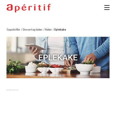
Oppskrifter
/
Dessert og kaker
/
Kaker
/
Eplekake
EPLEKAKE