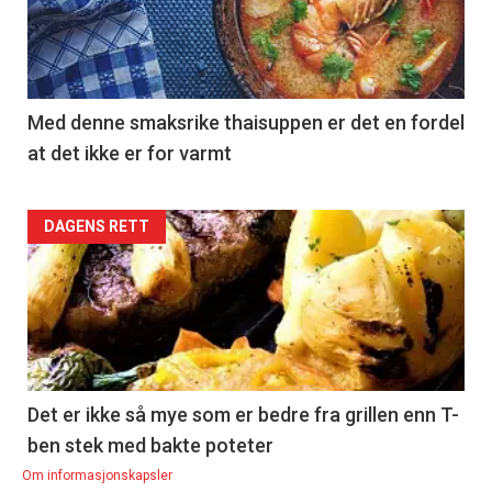
section
39
Right
Med denne smaksrike thaisuppen er det en fordel
at det ikke er for varmt
Articler
DAGENS RETT
-
section
40
Left
Det er ikke så mye som er bedre fra grillen enn T-
ben stek med bakte poteter
Om informasjonskapsler