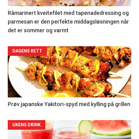
36
Left
Råmarinert kveitefilet med tapenadedressing og
parmesan er den perfekte middagsløsningen når
det er sommer og varmt
Articler
DAGENS RETT
-
section
36
Right
Prøv japanske Yakitori-spyd med kylling på grillen
Articler
UKENS DRINK