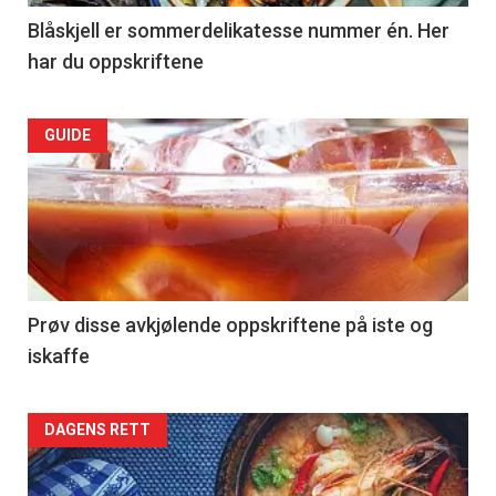
Right
Blåskjell er sommerdelikatesse nummer én. Her
har du oppskriftene
Articler
GUIDE
-
section
39
Left
Prøv disse avkjølende oppskriftene på iste og
iskaffe
Articler
DAGENS RETT
-