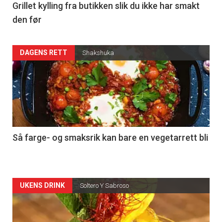
Grillet kylling fra butikken slik du ikke har smakt
den før
DAGENS RETT
Shakshuka
Så farge- og smaksrik kan bare en vegetarrett bli
Articler
UKENS DRINK
Soltero Y Sabroso
-