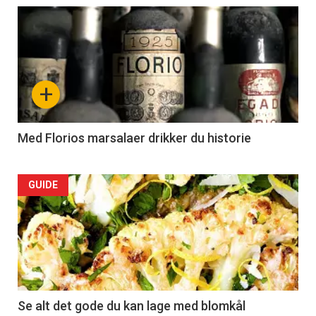
Articler
-
section
+
34
Left
Med Florios marsalaer drikker du historie
Articler
GUIDE
-
section
34
Right
Se alt det gode du kan lage med blomkål