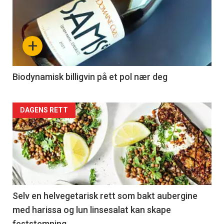
+
Biodynamisk billigvin på et pol nær deg
DAGENS RETT
Selv en helvegetarisk rett som bakt aubergine
med harissa og lun linsesalat kan skape
feststemning