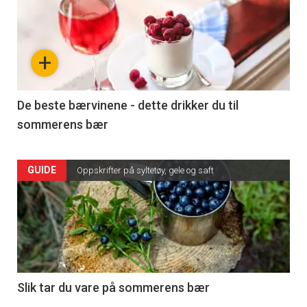
+
De beste bærvinene - dette drikker du til
sommerens bær
GUIDE
Oppskrifter på syltetøy, gele og saft
Slik tar du vare på sommerens bær