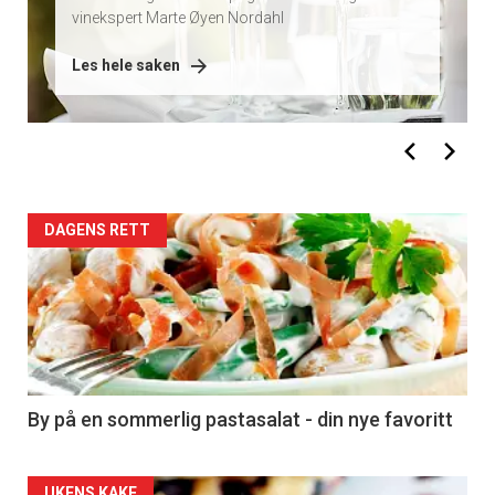
eller kom alene og få en god innføring.
Les hele saken
DAGENS RETT
By på en sommerlig pastasalat - din nye favoritt
UKENS KAKE