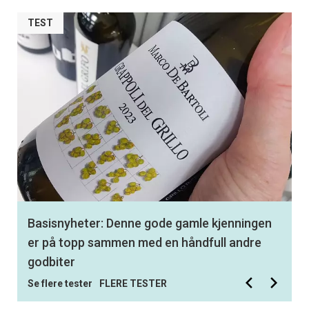
TEST
Best av 350 testede viner: Med denne
hvitvinen får du en smak av virkelig storhet
Se flere tester
FLERE TESTER