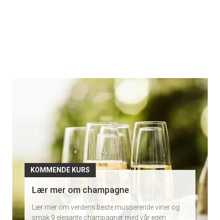
Kommende
kurs
KOMMENDE KURS
Smak et bredt utvalg av rødviner og
oppdag forskjellene
Vil du smake 8 deilige rødviner og lære mer om
hvorfor de er så forskjellige? Ta med deg en venn