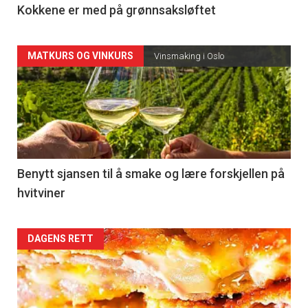
Kokkene er med på grønnsaksløftet
Articler
MATKURS OG VINKURS
Vinsmaking i Oslo
-
section
23
Right
Benytt sjansen til å smake og lære forskjellen på
hvitviner
DAGENS RETT