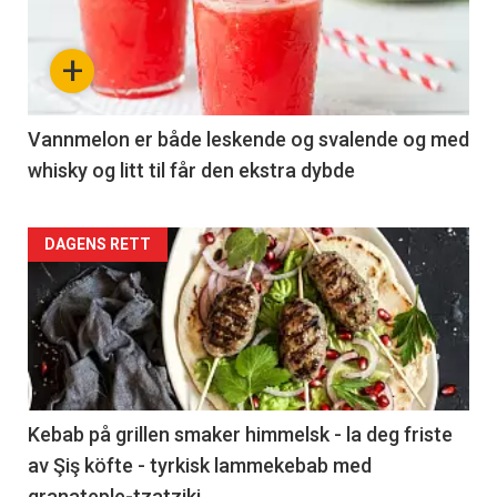
-
section
+
37
Left
Vannmelon er både leskende og svalende og med
whisky og litt til får den ekstra dybde
Articler
DAGENS RETT
-
section
37
Right
Kebab på grillen smaker himmelsk - la deg friste
av Şiş köfte - tyrkisk lammekebab med
granateple-tzatziki