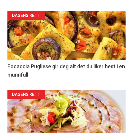
Articler
DAGENS RETT
-
section
35
Left
Focaccia Pugliese gir deg alt det du liker best i en
munnfull
Articler
DAGENS RETT
-
section