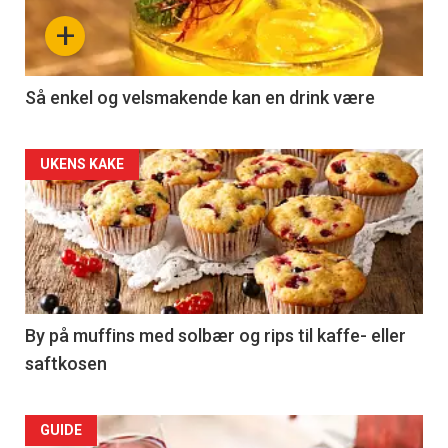
section
+
29
Left
Så enkel og velsmakende kan en drink være
UKENS KAKE
By på muffins med solbær og rips til kaffe- eller
saftkosen
GUIDE