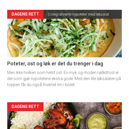
Artikler
DAGENS RETT
Ostegratinerte nypoteter med løksalat
detail
-
section
11
Poteter, ost og løk er det du trenger i dag
Men ikke hvilken som helst ost. En myk og moden rødkittost er
det som gjør nypotetene ekstra gode. Med den lille løksalaten på
toppen får du også friskhet inn i bildet.
Artikler
DAGENS RETT
detail