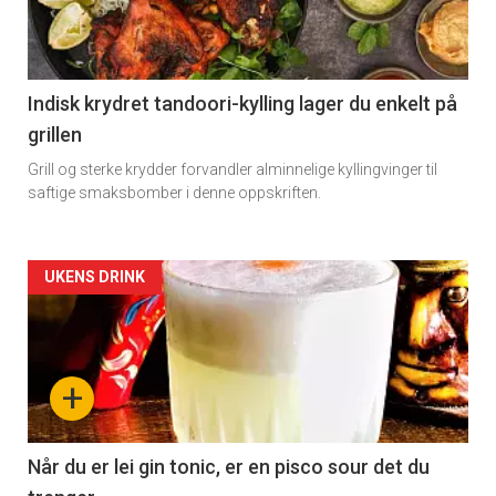
-
section
11
Indisk krydret tandoori-kylling lager du enkelt på
grillen
Dagens
Grill og sterke krydder forvandler alminnelige kyllingvinger til
rett
saftige smaksbomber i denne oppskriften.
Artikler
UKENS DRINK
detail
-
+
section
11
Når du er lei gin tonic, er en pisco sour det du