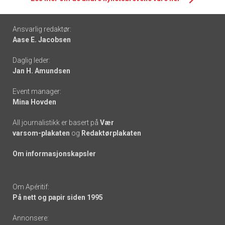
Footer
Ansvarlig redaktør:
Aase E. Jacobsen
-
Daglig leder:
links
Jan H. Amundsen
Event manager:
Mina Hovden
All journalistikk er basert på
Vær
varsom-plakaten
og
Redaktørplakaten
Om informasjonskapsler
Om Apéritif:
På nett og papir siden 1995
Annonsere: