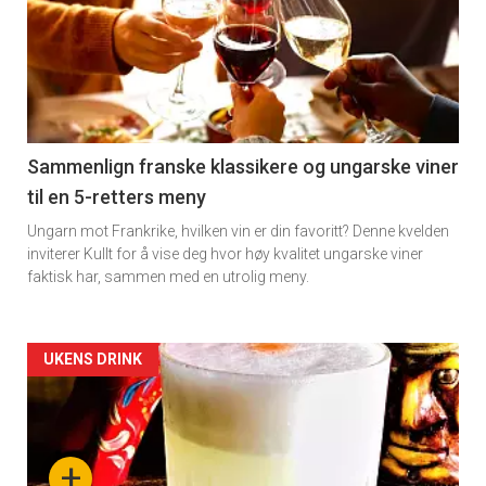
akkurat
nå
-
5
Sammenlign franske klassikere og ungarske viner
til en 5-retters meny
Ungarn mot Frankrike, hvilken vin er din favoritt? Denne kvelden
inviterer Kullt for å vise deg hvor høy kvalitet ungarske viner
faktisk har, sammen med en utrolig meny.
Forsiden
UKENS DRINK
akkurat
nå
+