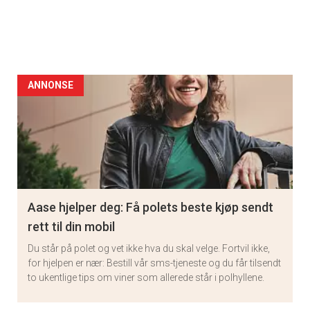
ANNONSE
Aase hjelper deg: Få polets beste kjøp sendt
rett til din mobil
Du står på polet og vet ikke hva du skal velge. Fortvil ikke,
for hjelpen er nær: Bestill vår sms-tjeneste og du får tilsendt
to ukentlige tips om viner som allerede står i polhyllene.