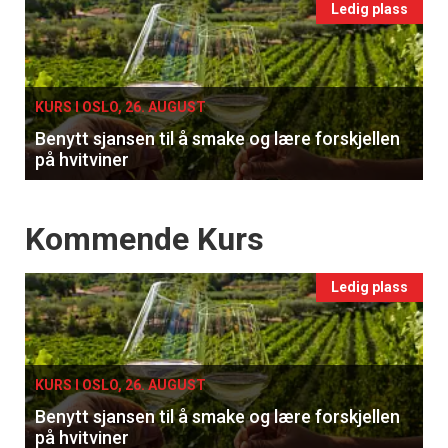
Events
Ledig plass
single
KURS I OSLO, 26. AUGUST
Benytt sjansen til å smake og lære forskjellen
på hvitviner
Events
Kommende Kurs
Ledig plass
KURS I OSLO, 26. AUGUST
Benytt sjansen til å smake og lære forskjellen
på hvitviner