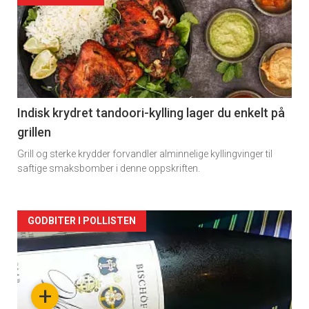
akkurat
nå
-
2
Indisk krydret tandoori-kylling lager du enkelt på
grillen
Grill og sterke krydder forvandler alminnelige kyllingvinger til
saftige smaksbomber i denne oppskriften.
Forsiden
GODBITER I POLLISTEN
akkurat
nå
+