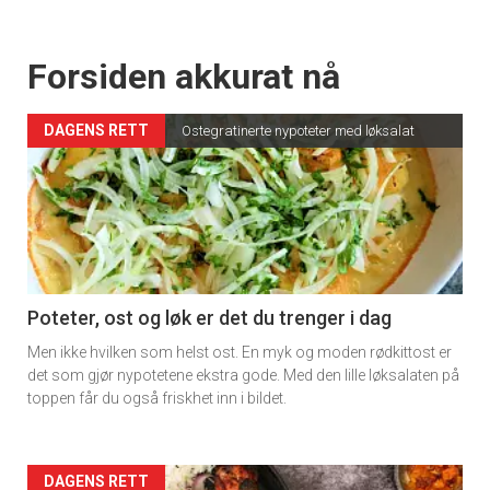
Forsiden akkurat nå
DAGENS RETT
Ostegratinerte nypoteter med løksalat
Poteter, ost og løk er det du trenger i dag
Men ikke hvilken som helst ost. En myk og moden rødkittost er
det som gjør nypotetene ekstra gode. Med den lille løksalaten på
toppen får du også friskhet inn i bildet.
Forsiden
DAGENS RETT