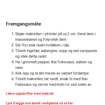
Fremgangsmåte
Skjær makrellen i strimler på ca 2 cm. Vend dem i
maisennamel og frityrstek dem.
Stir-fry/stek raskt hvitløken i olje.
Tilsett ingefær, aubergine, sopp og rød currypasta
og stek dette raskt.
Ha i grovmalt pepper, thai fiskesaus, sukker og
vann.
Kok opp og la det meste av vannet fordampe.
Tilsett makrellen, rør rundt, smak til med thai
fiskesaus og server med kokt ris ved siden av.
Lekre oppskrifter med makrell
Lyst å legge noe annet i wokpanna så se her