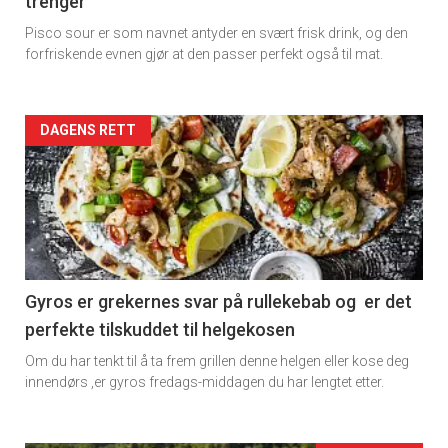
trenger
Dagens
Pisco sour er som navnet antyder en svært frisk drink, og den
rett
forfriskende evnen gjør at den passer perfekt også til mat.
2
Artikler
DAGENS RETT
detail
-
section
11
Gyros er grekernes svar på rullekebab og er det
perfekte tilskuddet til helgekosen
Ukens
Om du har tenkt til å ta frem grillen denne helgen eller kose deg
vin
innendørs ,er gyros fredags-middagen du har lengtet etter.