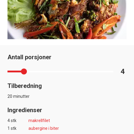
Antall porsjoner
4
Tilberedning
20 minutter
Ingredienser
4 stk
makrellfilet
1 stk
aubergine i biter