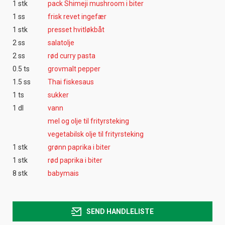
1 stk
pack Shimeji mushroom i biter
1 ss
frisk revet ingefær
1 stk
presset hvitløkbåt
2 ss
salatolje
2 ss
rød curry pasta
0.5 ts
grovmalt pepper
1.5 ss
Thai fiskesaus
1 ts
sukker
1 dl
vann
mel og olje til frityrsteking
vegetabilsk olje til frityrsteking
1 stk
grønn paprika i biter
1 stk
rød paprika i biter
8 stk
babymais
SEND HANDLELISTE