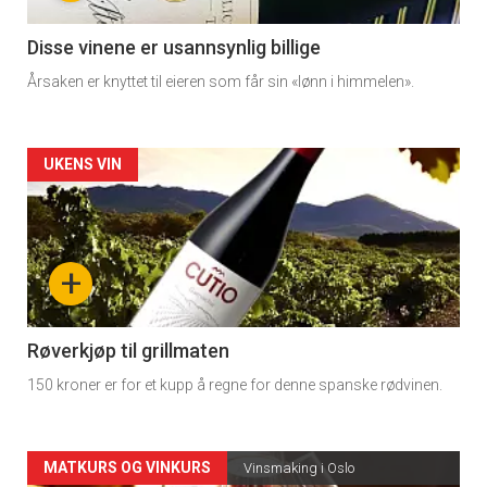
-
3
Disse vinene er usannsynlig billige
Årsaken er knyttet til eieren som får sin «lønn i himmelen».
Forsiden
UKENS VIN
akkurat
nå
+
-
4
Røverkjøp til grillmaten
150 kroner er for et kupp å regne for denne spanske rødvinen.
Forsiden
MATKURS OG VINKURS
Vinsmaking i Oslo