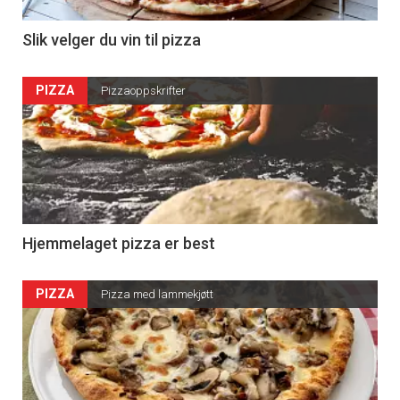
Slik velger du vin til pizza
PIZZA
Pizzaoppskrifter
Hjemmelaget pizza er best
PIZZA
Pizza med lammekjøtt