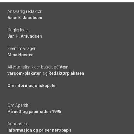
Footer
Ansvarlig redaktør:
Aase E. Jacobsen
-
Daglig leder:
links
Jan H. Amundsen
Event manager:
Mina Hovden
All journalistikk er basert på
Vær
varsom-plakaten
og
Redaktørplakaten
Om informasjonskapsler
Om Apéritif:
På nett og papir siden 1995
Annonsere:
Informasjon og priser nett/papir