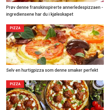
Prøv denne franskinspirerte annerledespizzaen -
ingrediensene har du i kjøleskapet
PIZZA
Selv en hurtigpizza som denne smaker perfekt
PIZZA