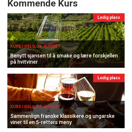
Events
Kommende Kurs
Ledig plass
KURS I OSLO, 26. AUGUST
Benytt sjansen til å smake og lære forskjellen
på hvitviner
Ledig plass
KURS I OSLO, 27. AUGUST
Sammenlign franske klassikere og ungarske
viner til en 5-retters meny