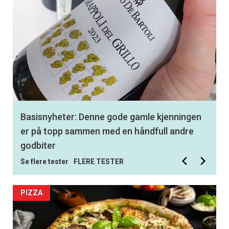
Best av 350 testede viner: Med denne
hvitvinen får du en smak av virkelig storhet
Se flere tester
FLERE TESTER
PIZZA