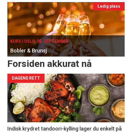
Ledig plass
KURS I OSLO, 05. SEPTEMBER
Bobler & Brunsj
Forsiden akkurat nå
DAGENS RETT
Indisk krydret tandoori-kylling lager du enkelt på