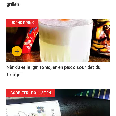
grillen
Forsiden
UKENS DRINK
akkurat
nå
+
-
2
Når du er lei gin tonic, er en pisco sour det du
trenger
Forsiden
GODBITER I POLLISTEN
akkurat