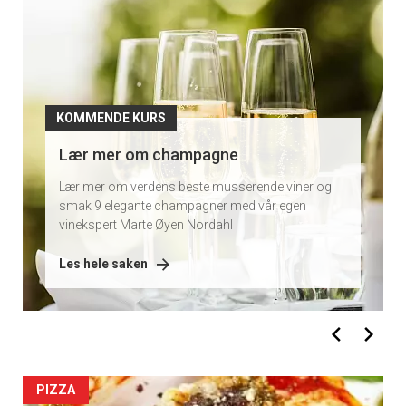
kurs
KOMMENDE KURS
Smak et bredt utvalg av rødviner og
oppdag forskjellene
Vil du smake 8 deilige rødviner og lære mer om
hvorfor de er så forskjellige? Ta med deg en venn
eller kom alene og få en god innføring.
Les hele saken
PIZZA