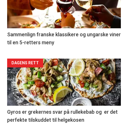
nå
-
5
Sammenlign franske klassikere og ungarske viner
til en 5-retters meny
Forsiden
DAGENS RETT
akkurat
nå
-
6
Gyros er grekernes svar på rullekebab og er det
perfekte tilskuddet til helgekosen