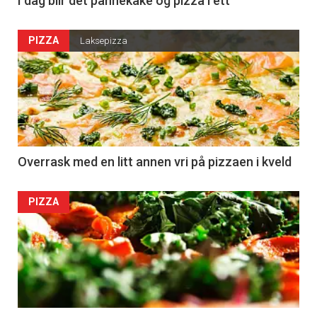
I dag blir det pannekake og pizza i ett
PIZZA
Laksepizza
Overrask med en litt annen vri på pizzaen i kveld
PIZZA