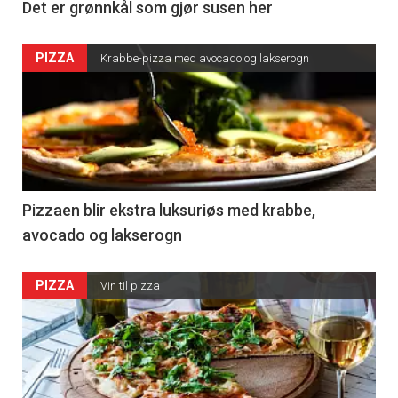
Det er grønnkål som gjør susen her
PIZZA
Krabbe-pizza med avocado og lakserogn
Pizzaen blir ekstra luksuriøs med krabbe,
avocado og lakserogn
PIZZA
Vin til pizza