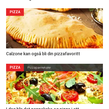
PIZZA
Calzone kan også bli din pizzafavoritt
PIZZA
Pizzapannekake