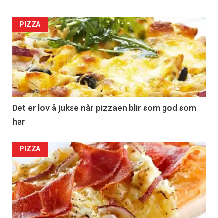
PIZZA
Det er lov å jukse når pizzaen blir som god som
her
PIZZA