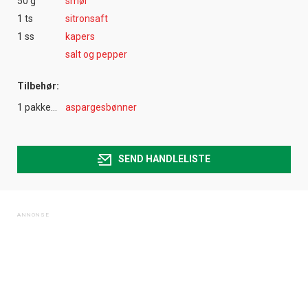
50 g
smør
1 ts
sitronsaft
1 ss
kapers
salt og pepper
Tilbehør:
1 pakke(r)
aspargesbønner
SEND HANDLELISTE