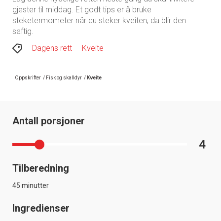
gjester til middag. Et godt tips er å bruke
steketermometer når du steker kveiten, da blir den
saftig.
Dagens rett
Kveite
Oppskrifter
/
Fisk og skalldyr
/
Kveite
Antall porsjoner
4
Tilberedning
45 minutter
Ingredienser