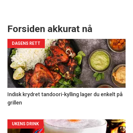
Forsiden akkurat nå
DAGENS RETT
Indisk krydret tandoori-kylling lager du enkelt på
grillen
Forsiden
UKENS DRINK