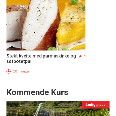
Stekt kveite med parmaskinke og
4
søtpotetpai
20 minutter
Events
Kommende Kurs
Ledig plass