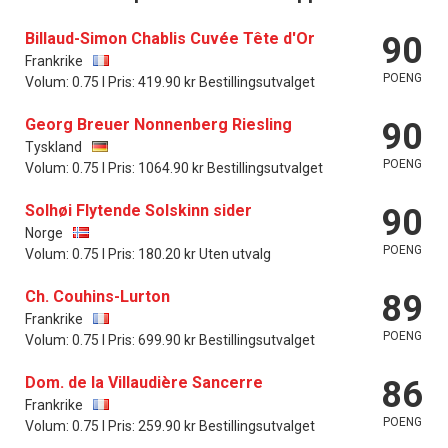
Billaud-Simon Chablis Cuvée Tête d'Or
90
Frankrike
POENG
Volum: 0.75 l Pris: 419.90 kr Bestillingsutvalget
Georg Breuer Nonnenberg Riesling
90
Tyskland
POENG
Volum: 0.75 l Pris: 1064.90 kr Bestillingsutvalget
Solhøi Flytende Solskinn sider
90
Norge
POENG
Volum: 0.75 l Pris: 180.20 kr Uten utvalg
Ch. Couhins-Lurton
89
Frankrike
POENG
Volum: 0.75 l Pris: 699.90 kr Bestillingsutvalget
Dom. de la Villaudière Sancerre
86
Frankrike
POENG
Volum: 0.75 l Pris: 259.90 kr Bestillingsutvalget