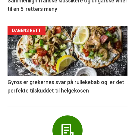
5
Sammenlign franske klassikere og ungarske viner
til en 5-retters meny
Forsiden
DAGENS RETT
akkurat
nå
-
6
Gyros er grekernes svar på rullekebab og er det
perfekte tilskuddet til helgekosen