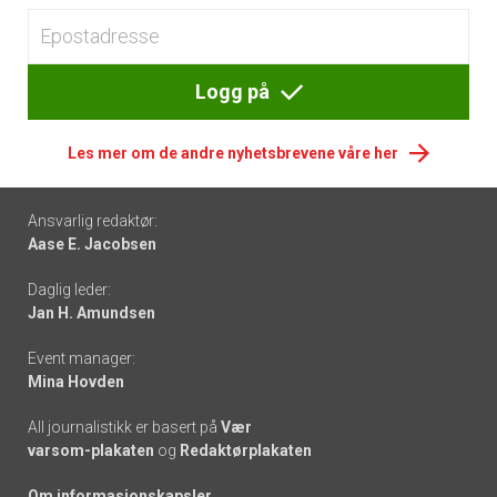
Logg på
Les mer om de andre nyhetsbrevene våre her
Footer
Ansvarlig redaktør:
Aase E. Jacobsen
-
Daglig leder:
links
Jan H. Amundsen
Event manager:
Mina Hovden
All journalistikk er basert på
Vær
varsom-plakaten
og
Redaktørplakaten
Om informasjonskapsler