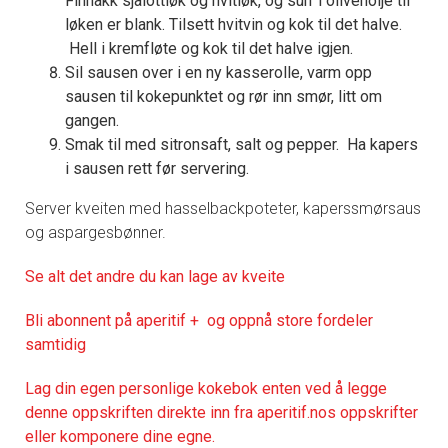
Finhakk sjalottløk og hvitløk, og surr i olivenolje til
løken er blank. Tilsett hvitvin og kok til det halve.
Hell i kremfløte og kok til det halve igjen.
Sil sausen over i en ny kasserolle, varm opp
sausen til kokepunktet og rør inn smør, litt om
gangen.
Smak til med sitronsaft, salt og pepper. Ha kapers
i sausen rett før servering.
Server kveiten med hasselbackpoteter, kaperssmørsaus
og aspargesbønner.
Se alt det andre du kan lage av kveite
Bli abonnent på aperitif + og oppnå store fordeler
samtidig
Lag din egen personlige kokebok enten ved å legge
denne oppskriften direkte inn fra aperitif.nos oppskrifter
eller komponere dine egne.