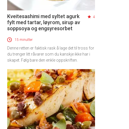
Kveitesashimi med syltet agurk
4
fylt med tartar, løyrom, sirup av
soppsoya og engsyresorbet
15 minutter
Denne retten er faktisk rask å lage det til tross for
du trenger litt råvarer som du kanskje ikke har i
skapet. Følg bare den enkle oppskriften.