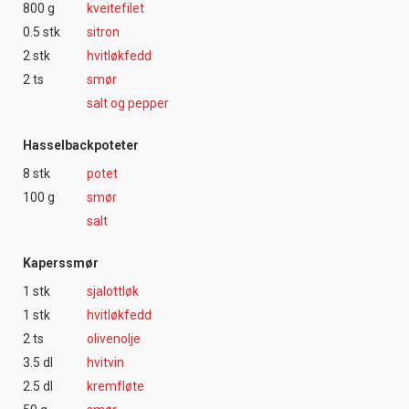
800 g
kveitefilet
0.5 stk
sitron
2 stk
hvitløkfedd
2 ts
smør
salt og pepper
Hasselbackpoteter
8 stk
potet
100 g
smør
salt
Kaperssmør
1 stk
sjalottløk
1 stk
hvitløkfedd
2 ts
olivenolje
3.5 dl
hvitvin
2.5 dl
kremfløte