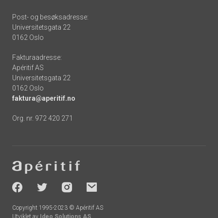
Post- og besøksadresse:
Universitetsgata 22
0162 Oslo
Fakturaadresse:
Apéritif AS
Universitetsgata 22
0162 Oslo
faktura@aperitif.no
Org. nr. 972 420 271
Footer
-
socials
Copyright 1995-2023 © Apéritif AS
Utviklet av
Ideo Solutions AS