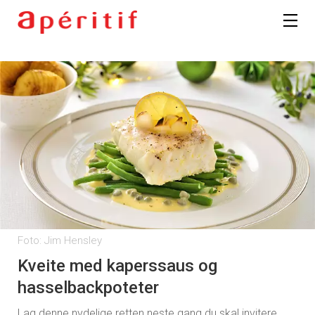
Foto: Jim Hensley
Kveite med kaperssaus og
hasselbackpoteter
Lag denne nydelige retten neste gang du skal invitere