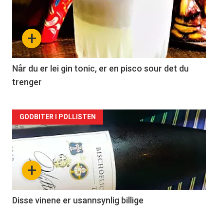
akkurat
nå
+
-
2
Når du er lei gin tonic, er en pisco sour det du
trenger
Forsiden
GODBITER I POLLISTEN
akkurat
nå
+
-
3
Disse vinene er usannsynlig billige