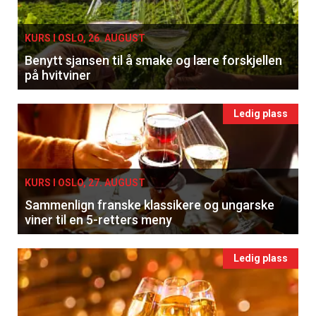
KURS I OSLO, 26. AUGUST
Benytt sjansen til å smake og lære forskjellen
på hvitviner
Ledig plass
KURS I OSLO, 27. AUGUST
Sammenlign franske klassikere og ungarske
viner til en 5-retters meny
Ledig plass