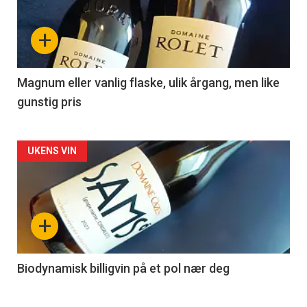
nå
+
-
3
Magnum eller vanlig flaske, ulik årgang, men like
gunstig pris
Forsiden
UKENS VIN
akkurat
nå
+
-
4
Biodynamisk billigvin på et pol nær deg