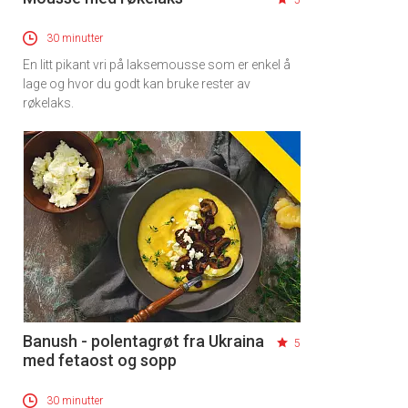
5
30 minutter
En litt pikant vri på laksemousse som er enkel å
lage og hvor du godt kan bruke rester av
røkelaks.
Banush - polentagrøt fra Ukraina
5
med fetaost og sopp
30 minutter