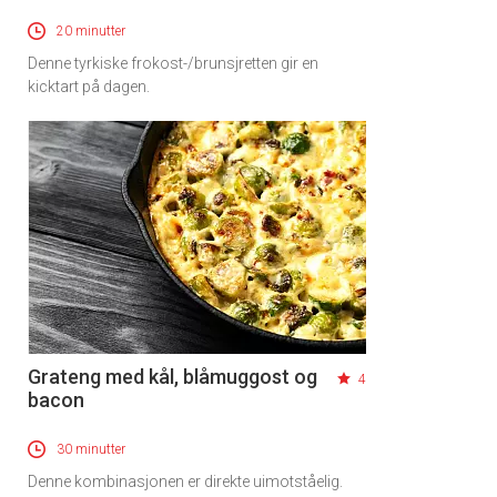
20 minutter
Denne tyrkiske frokost-/brunsjretten gir en
kicktart på dagen.
Grateng med kål, blåmuggost og
4
bacon
30 minutter
Denne kombinasjonen er direkte uimotståelig.