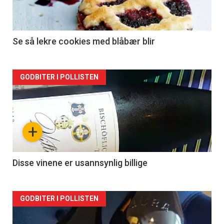
Se så lekre cookies med blåbær blir
Forsiden
GODBITER I POLLISTEN
akkurat
nå
+
-
2
Disse vinene er usannsynlig billige
Forsiden
GODBITER I POLLISTEN
akkurat