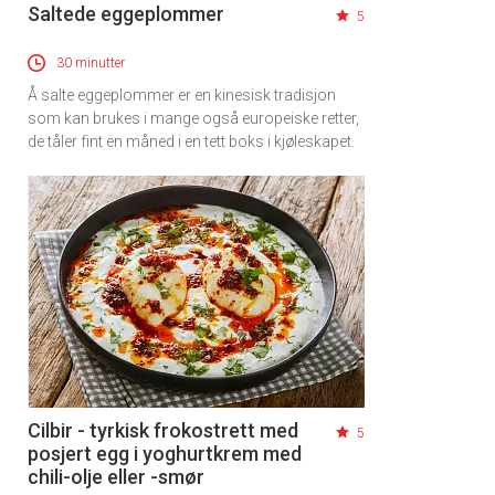
Saltede eggeplommer
5
30 minutter
Å salte eggeplommer er en kinesisk tradisjon
som kan brukes i mange også europeiske retter,
de tåler fint en måned i en tett boks i kjøleskapet.
Cilbir - tyrkisk frokostrett med
5
posjert egg i yoghurtkrem med
chili-olje eller -smør