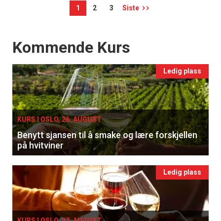
1
2
3
Siste
Events
Kommende Kurs
Ledig plass
KURS I OSLO, 26. AUGUST
Benytt sjansen til å smake og lære forskjellen
på hvitviner
Ledig plass
KURS I OSLO, 27. AUGUST