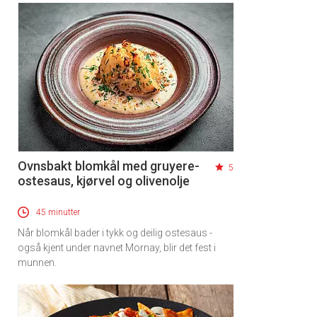
Ovnsbakt blomkål med gruyere-
5
ostesaus, kjørvel og olivenolje
45 minutter
Når blomkål bader i tykk og deilig ostesaus -
også kjent under navnet Mornay, blir det fest i
munnen.