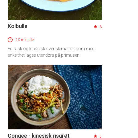
Kolbulle
3
20 minutter
En rask og klassisk svensk matrett som med
enkelthet lages utendørs på primusen.
Congee - kinesisk risgrøt
5