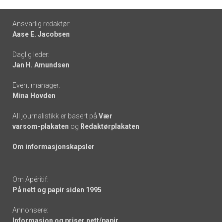
Footer
Ansvarlig redaktør:
Aase E. Jacobsen
-
Daglig leder:
links
Jan H. Amundsen
Event manager:
Mina Hovden
All journalistikk er basert på
Vær
varsom-plakaten
og
Redaktørplakaten
Om informasjonskapsler
Om Apéritif:
På nett og papir siden 1995
Annonsere:
Informasjon og priser nett/papir