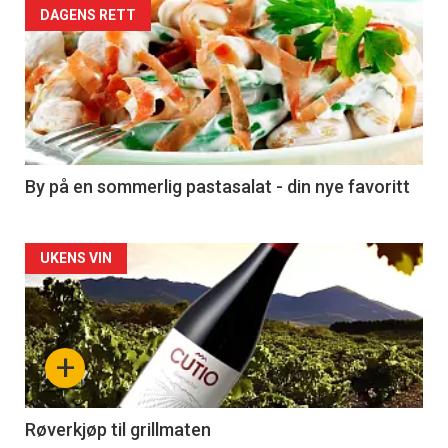
Forsiden
DAGENS RETT
akkurat
nå
-
5
By på en sommerlig pastasalat - din nye favoritt
Forsiden
UKENS VIN
akkurat
nå
+
-
6
Røverkjøp til grillmaten