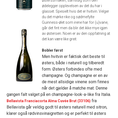
østerssmaken, samtidig som den
ødelegger opplevelsen av det du har i
glasset.
Spesielt hvis det er hvitvin. Velger
du det mørke rike og sødmefylte
Guinness-ølet som irene har for (u)vane,
går det fint men da blir det ikke mye igjen
av østersen. Noen er av den oppfatning at
det kan være like greit.
Bobler først
Men hvitvin er faktisk det beste til
østers, både i naturell og tilberedt
form. Østers forbindes ofte med
champagne. Og champagne er en av
de mest allsidige vinene som finnes
når det gjelder å matche mat. Denne
gangen falt valget på en champagne-look-a-like fra Italia.
fra
Bellavista Franciacorta Alma Cuvée Brut (33106)
Bellavista går veldig godt til østers naturell med sitron,
klarer også rødvinsvinaigretten og er perfekt til østers