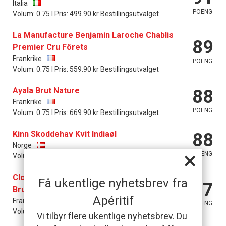
Italia
POENG
Volum: 0.75 l Pris: 499.90 kr Bestillingsutvalget
La Manufacture Benjamin Laroche Chablis
89
Premier Cru Fôrets
Frankrike
POENG
Volum: 0.75 l Pris: 559.90 kr Bestillingsutvalget
Ayala Brut Nature
88
Frankrike
POENG
Volum: 0.75 l Pris: 669.90 kr Bestillingsutvalget
Kinn Skoddehav Kvit Indiaøl
88
Norge
×
POENG
Volum: 0.75 l Pris: 114.90 kr Basisutvalget
Clotilde Davenne Crémant de Bourgogne Extra
Få ukentlige nyhetsbrev fra
87
Brut
Apéritif
Frankrike
POENG
Volum: 0.75 l Pris: 229.90 kr Basisutvalget
Vi tilbyr flere ukentlige nyhetsbrev. Du