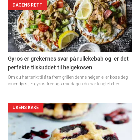
Artikler
DAGENS RETT
detail
-
section
11
Gyros er grekernes svar på rullekebab og er det
perfekte tilskuddet til helgekosen
Dagens
Om du har tenkt til å ta frem grillen denne helgen eller kose deg
rett
innendørs ,er gyros fredags-middagen du har lengtet etter.
2
Artikler
UKENS KAKE
detail
-