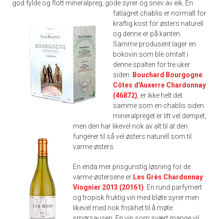
god fylde og flott mineralpreg, gode syrer og snev av eik.
En
fatlagret chablis er normalt for
kraftig kost for østers naturell
og denne er på kanten.
Samme produsent lager en
boksvin som ble omtalt i
denne spalten for tre uker
siden.
Bouchard Bourgogne
Côtes d'Auxerre Chardonnay
(46872)
,
er ikke helt det
samme som en chablis siden
mineralpreget er litt vel dempet,
men den har likevel nok av alt til at den
fungerer til så vel østers naturell som til
varme østers.
En enda mer prisgunstig løsning for de
varme østersene er
Les Grès Chardonnay
Viognier 2013 (20161)
. En rund parfymert
og tropisk fruktig vin med bløte syrer men
likevel med nok friskhet til å møte
smørsausen. En vin som svært mange vil