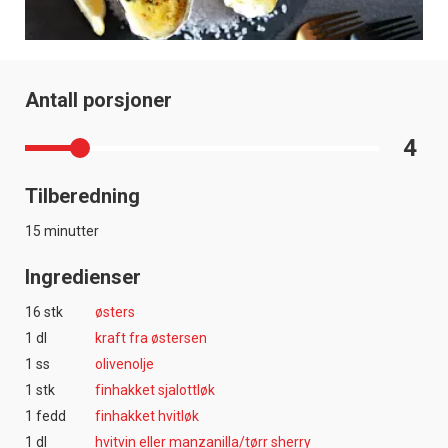
Antall porsjoner
4
Tilberedning
15 minutter
Ingredienser
16 stk
østers
1 dl
kraft fra østersen
1 ss
olivenolje
1 stk
finhakket sjalottløk
1 fedd
finhakket hvitløk
1 dl
hvitvin eller manzanilla/tørr sherry