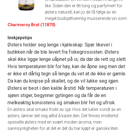
like. Siden den er litt tung og parfymert for
østers naturell, kan jo de få følge av en
meget budsjettvennlig musserende vin som
Charmeroy Brut (11870)
.
Innkjøpstips
Østers holder seg lenge i kjøleskap. Spør likevel i
butikken når de ble levert fra fiskegrossisten. Østers
skal ikke ligge lenge uåpnet på is; da dør de rett og slett.
Hvis temperaturen blir for høy, kan de åpne seg men det
er ikke et dårlig tegn så lenge du vet at de ikke er gamle.
Da kan du knipse på skallet, og de vil lukke seg igjen.
Østers er best i den kalde årstid. Når temperaturen i
sjøen stiger, begynner gytingen og da får de en
melkeaktig konsistens og smaken blir fet og ufrisk.
En østers skal smake friskt av sjø. Hvis det lukter vondt av en
østers, lønner det seg alltid å kaste den. Det finnes imidlertid
spesielle østers med en svært moden aroma, men
sannsynligheten for at det er det du har kjøpt er ganske liten.