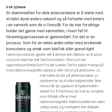
Irsk (u)vane
En drømmeaften for ekte østerselskere er å starte med
et halvt dusin østers naturell og så fortsette med østers
i en varmrett som de vi foreslår. For de mer forsiktige
holder det gjerne med varmretten, i hvert fall til
tilvenningsprosessen er gjennomført. For det er en
prosess. Som for en rekke andre retter med avvikende
konsistens og smak som lutefisk eller gravet kjøtt.
I denne prosessen gjelder det å dempe den følelsen av å spise
noe som ikke har helt fast konsistens. Noe som tar
oppmerksomheten bort fra det uvante. Derfor pøser mange på
med rødvinsvinaigrette, tabasco eller sitron på østersene.
Jo
mer hekta du blir på østerssmaken, jo
sjeldnere tyr du til slike hjelpemidler. Ikke
minst når du opplever at hjelpemidlet i
stedet for å fremheve, tar livet av smaken,
som tilfellet ofte er med
rødvinsvinaigrette. Rødvinseddik kan være
veldig skarp og overkjører den delikate