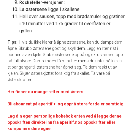
Rockefeller-versjonen:
La østersene ligge i skallene.
Hell over sausen, topp med brødsmuler og gratiner
i 10 minutter ved 175 grader til overflaten er
gyllen.
Tips:
Hvis du ikke klarer å åpne østersene, kan du dampe dem
åpne. Skrubb østersene godt og skyll dem. Legg en liten rist i
bunnen av en kjele. Stable østersene oppå og skru varmen opp
på full styrke. Damp i noen få minutter mens du rister på kjelen
et par ganger til østersene har åpnet seg. Ta dem raskt ut av
kjelen. Skjær østerskjøttet forsiktig fra skallet. Ta vare på
østerskraften.
Her finner du mange retter med østers
Bli abonnent på aperitif + og oppnå store fordeler samtidig
Lag din egen personlige kokebok enten ved å legge denne
oppskriften direkte inn fra aperitif.nos oppskrifter eller
komponere dine egne.