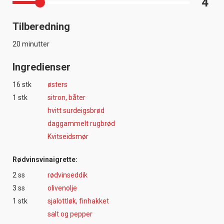
4
Tilberedning
20 minutter
Ingredienser
16 stk
østers
1 stk
sitron, båter
hvitt surdeigsbrød
daggammelt rugbrød
Kvitseidsmør
Rødvinsvinaigrette:
2 ss
rødvinseddik
3 ss
olivenolje
1 stk
sjalottløk, finhakket
salt og pepper