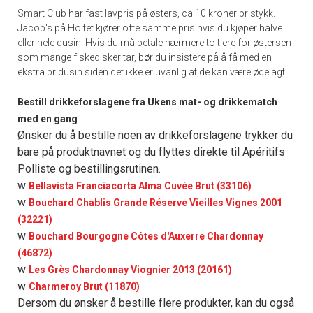
Smart Club har fast lavpris på østers, ca 10 kroner pr stykk.
Jacob's på Holtet kjører ofte samme pris hvis du kjøper halve
eller hele dusin. Hvis du må betale nærmere to tiere for østersen
som mange fiskedisker tar, bør du insistere på å få med en
ekstra pr dusin siden det ikke er uvanlig at de kan være ødelagt.
Bestill drikkeforslagene fra Ukens mat- og drikkematch
med en gang
Ønsker du å bestille noen av drikkeforslagene trykker du
bare på produktnavnet og du flyttes direkte til Apéritifs
Polliste og bestillingsrutinen.
w
Bellavista Franciacorta Alma Cuvée Brut (33106)
w
Bouchard Chablis Grande Réserve Vieilles Vignes 2001
(32221)
w
Bouchard Bourgogne Côtes d'Auxerre Chardonnay
(46872)
w
Les Grès Chardonnay Viognier 2013 (20161)
w
Charmeroy Brut (11870)
Dersom du ønsker å bestille flere produkter, kan du også