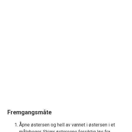
Fremgangsmåte
Åpne østersen og hell av vannet i østersen i et
målebeger. Skjær østersene forsiktig løs fra