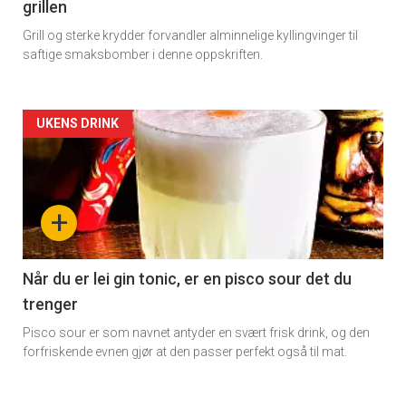
grillen
Grill og sterke krydder forvandler alminnelige kyllingvinger til
saftige smaksbomber i denne oppskriften.
Artikler
UKENS DRINK
detail
-
+
section
11
Når du er lei gin tonic, er en pisco sour det du
trenger
Dagens
Pisco sour er som navnet antyder en svært frisk drink, og den
rett
forfriskende evnen gjør at den passer perfekt også til mat.