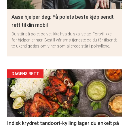
Aase hjelper deg: Få polets beste kjøp sendt
rett til din mobil
Du står på polet og vet ikke hva du skal velge. Fortvil ikke,
for hjelpen er nær: Bestill vår sms-tjeneste og du får tilsendt
to ukentlige tips om viner som allerede står i polhyllene.
Artikler
DAGENS RETT
detail
-
section
11
Indisk krydret tandoori-kylling lager du enkelt på