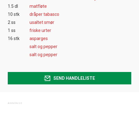
1.5 dl
matfløte
10 stk
dråper tabasco
2 ss
usaltet smør
1 ss
friske urter
16 stk
asparges
salt og pepper
salt og pepper
SEND HANDLELISTE