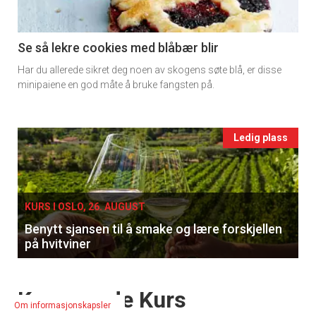
section
11
Se så lekre cookies med blåbær blir
Har du allerede sikret deg noen av skogens søte blå, er disse
Ukens
minipaiene en god måte å bruke fangsten på.
vin
Events
Ledig plass
single
KURS I OSLO, 26. AUGUST
Benytt sjansen til å smake og lære forskjellen
på hvitviner
Events
Kommende Kurs
Om informasjonskapsler