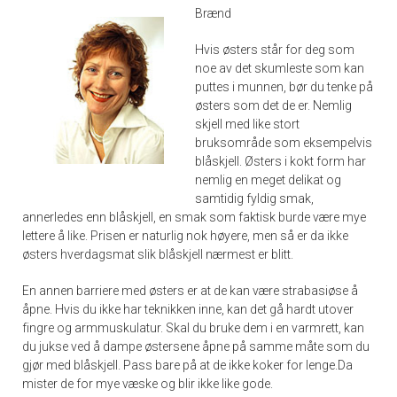
Brænd
Hvis østers står for deg som
noe av det skumleste som kan
puttes i munnen, bør du tenke på
østers som det de er. Nemlig
skjell med like stort
bruksområde som eksempelvis
blåskjell. Østers i kokt form har
nemlig en meget delikat og
samtidig fyldig smak,
annerledes enn blåskjell, en smak som faktisk burde være mye
lettere å like. Prisen er naturlig nok høyere, men så er da ikke
østers hverdagsmat slik blåskjell nærmest er blitt.
En annen barriere med østers er at de kan være strabasiøse å
åpne. Hvis du ikke har teknikken inne, kan det gå hardt utover
fingre og armmuskulatur. Skal du bruke dem i en varmrett, kan
du jukse ved å dampe østersene åpne på samme måte som du
gjør med blåskjell. Pass bare på at de ikke koker for lenge.Da
mister de for mye væske og blir ikke like gode.