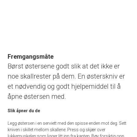
Fremgangsmåte
Børst østersene godt slik at det ikke er
noe skallrester på dem. En østerskniv er
et nødvendig og godt hjelpemiddel til å
åpne østersen med.
Slik åpner du de
Legg østersen i en serviett med den spisse enden mot deg. Sett
kniven i skillet mellom skallene. Press og skjær over
lukkemuskelen som ligger litt inn fra kanten. Bøy forsiktig opp