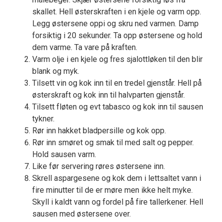
skallet. Hell østerskraften i en kjele og varm opp.
Legg østersene oppi og skru ned varmen. Damp
forsiktig i 20 sekunder. Ta opp østersene og hold
dem varme. Ta vare på kraften.
Varm olje i en kjele og fres sjalottløken til den blir
blank og myk.
Tilsett vin og kok inn til en tredel gjenstår. Hell på
østerskraft og kok inn til halvparten gjenstår.
Tilsett fløten og evt tabasco og kok inn til sausen
tykner.
Rør inn hakket bladpersille og kok opp.
Rør inn smøret og smak til med salt og pepper.
Hold sausen varm.
Like før servering røres østersene inn.
Skrell aspargesene og kok dem i lettsaltet vann i
fire minutter til de er møre men ikke helt myke.
Skyll i kaldt vann og fordel på fire tallerkener. Hell
sausen med østersene over.