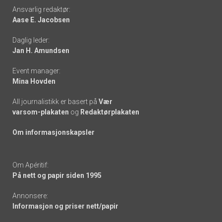
Footer
Ansvarlig redaktør:
Aase E. Jacobsen
-
Daglig leder:
links
Jan H. Amundsen
Event manager:
Mina Hovden
All journalistikk er basert på
Vær
varsom-plakaten
og
Redaktørplakaten
Om informasjonskapsler
Om Apéritif:
På nett og papir siden 1995
Annonsere:
Informasjon og priser nett/papir