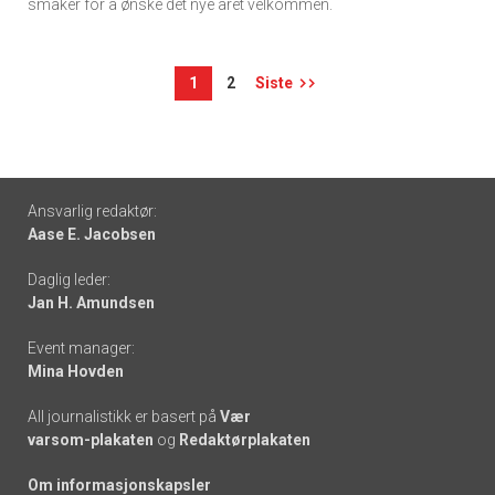
smaker for å ønske det nye året velkommen.
1
2
Siste
Footer
Ansvarlig redaktør:
Aase E. Jacobsen
-
Daglig leder:
links
Jan H. Amundsen
Event manager:
Mina Hovden
All journalistikk er basert på
Vær
varsom-plakaten
og
Redaktørplakaten
Om informasjonskapsler