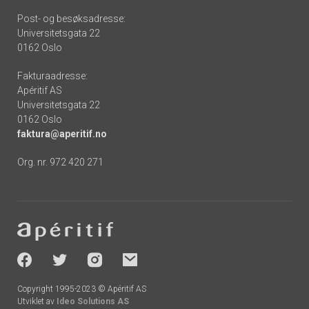
Post- og besøksadresse:
Universitetsgata 22
0162 Oslo
Fakturaadresse:
Apéritif AS
Universitetsgata 22
0162 Oslo
faktura@aperitif.no
Org. nr. 972 420 271
Footer
-
socials
Copyright 1995-2023 © Apéritif AS
Utviklet av
Ideo Solutions AS