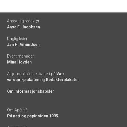
Footer
Ansvarlig redaktør:
Aase E. Jacobsen
-
Daglig leder:
links
Jan H. Amundsen
Event manager:
Mina Hovden
All journalistikk er basert på
Vær
varsom-plakaten
og
Redaktørplakaten
Om informasjonskapsler
Om Apéritif:
På nett og papir siden 1995