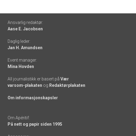
Footer
Ansvarlig redaktør:
Aase E. Jacobsen
-
Daglig leder:
links
Jan H. Amundsen
Event manager:
Mina Hovden
All journalistikk er basert på
Vær
varsom-plakaten
og
Redaktørplakaten
Om informasjonskapsler
Om Apéritif:
På nett og papir siden 1995