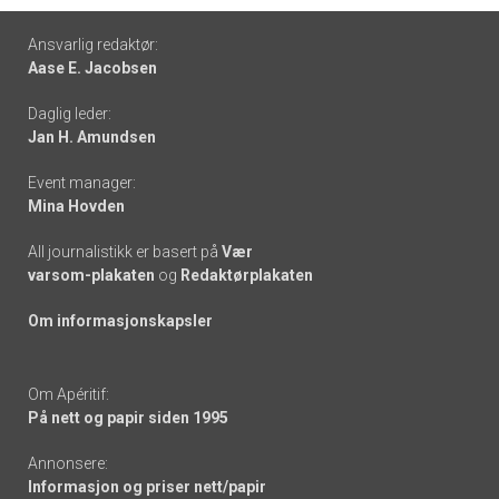
Footer
Ansvarlig redaktør:
Aase E. Jacobsen
-
Daglig leder:
links
Jan H. Amundsen
Event manager:
Mina Hovden
All journalistikk er basert på
Vær
varsom-plakaten
og
Redaktørplakaten
Om informasjonskapsler
Om Apéritif:
På nett og papir siden 1995
Annonsere:
Informasjon og priser nett/papir