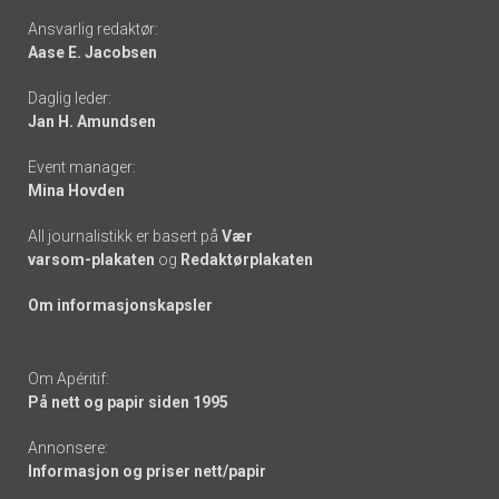
Footer
Ansvarlig redaktør:
Aase E. Jacobsen
-
Daglig leder:
links
Jan H. Amundsen
Event manager:
Mina Hovden
All journalistikk er basert på
Vær
varsom-plakaten
og
Redaktørplakaten
Om informasjonskapsler
Om Apéritif:
På nett og papir siden 1995
Annonsere:
Informasjon og priser nett/papir