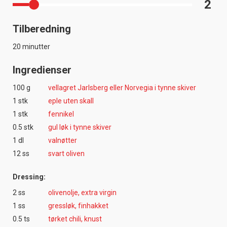
2
Tilberedning
20 minutter
Ingredienser
100 g
vellagret Jarlsberg eller Norvegia i tynne skiver
1 stk
eple uten skall
1 stk
fennikel
0.5 stk
gul løk i tynne skiver
1 dl
valnøtter
12 ss
svart oliven
Dressing:
2 ss
olivenolje, extra virgin
1 ss
gressløk, finhakket
0.5 ts
tørket chili, knust