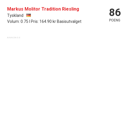
kan fritt velge hvilke du ønsker å få
tilsendt.
Markus Molitor Tradition Riesling
86
Tyskland
POENG
Volum: 0.75 l Pris: 164.90 kr Basisutvalget
Registrer deg