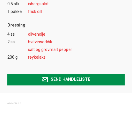
0.5 stk
isbergsalat
1 pakke(r)
frisk dill
Dressing:
4 ss
olivenolje
2 ss
hvitvinseddik
salt og grovmalt pepper
200 g
røykelaks
SEND HANDLELISTE