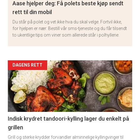
Aase hjelper deg: Få polets beste kjøp sendt
rett til din mobil
Du står på polet og vet ikke hva du skal velge. Fortvil ikke,
for hjelpen er nær: Bestill vår sms-tjeneste og du får tilsendt
to ukentlige tips om viner som allerede står i polhyllene.
Artikler
DAGENS RETT
detail
-
section
11
Indisk krydret tandoori-kylling lager du enkelt på
grillen
Grill og sterke krydder forvandler alminnelige kyllingvinger til