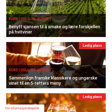
KURS I OSLO, 26. AUGUST
Benytt sjansen til å smake og lære forskjellen
på hvitviner
Ledig plass
KURS I OSLO, 27. AUGUST
Sammenlign franske klassikere og ungarske
viner til en 5-retters meny
Ledig plass
Om informasjonskapsler