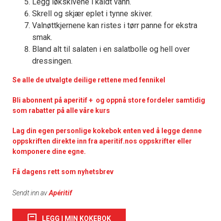
Legg løkskivene i kaldt vann.
Skrell og skjær eplet i tynne skiver.
Valnøttkjernene kan ristes i tørr panne for ekstra
smak.
Bland alt til salaten i en salatbolle og hell over
dressingen.
Se alle de utvalgte deilige rettene med fennikel
Bli abonnent på aperitif + og oppnå store fordeler samtidig
som rabatter på alle våre kurs
Lag din egen personlige kokebok enten ved å legge denne
oppskriften direkte inn fra aperitif.nos oppskrifter eller
komponere dine egne.
Få dagens rett som nyhetsbrev
Sendt inn av
Apéritif
LEGG I MIN KOKEBOK