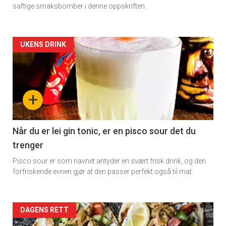
saftige smaksbomber i denne oppskriften.
Artikler
UKENS DRINK
detail
-
+
section
11
Når du er lei gin tonic, er en pisco sour det du
trenger
Dagens
Pisco sour er som navnet antyder en svært frisk drink, og den
rett
forfriskende evnen gjør at den passer perfekt også til mat.
Artikler
DAGENS RETT