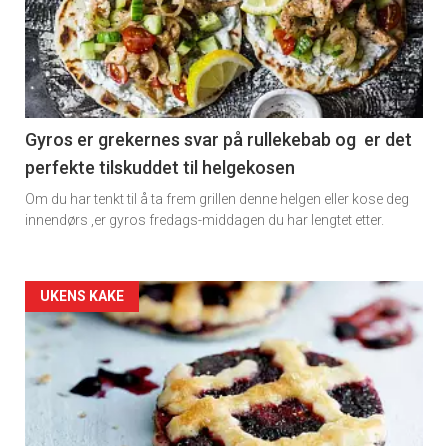
detail
-
section
11
Gyros er grekernes svar på rullekebab og er det
perfekte tilskuddet til helgekosen
Dagens
Om du har tenkt til å ta frem grillen denne helgen eller kose deg
rett
innendørs ,er gyros fredags-middagen du har lengtet etter.
2
Artikler
UKENS KAKE
detail
-
section