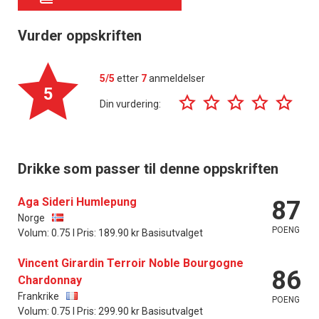
Vurder oppskriften
5/5
etter
7
anmeldelser
5
Din vurdering:
Drikke som passer til denne oppskriften
Aga Sideri Humlepung
87
×
Norge
POENG
Volum: 0.75 l Pris: 189.90 kr Basisutvalget
Få ukentlige nyhetsbrev fra
Vincent Girardin Terroir Noble Bourgogne
86
Apéritif
Chardonnay
Frankrike
POENG
Vi tilbyr flere ukentlige nyhetsbrev. Du
Volum: 0.75 l Pris: 299.90 kr Basisutvalget