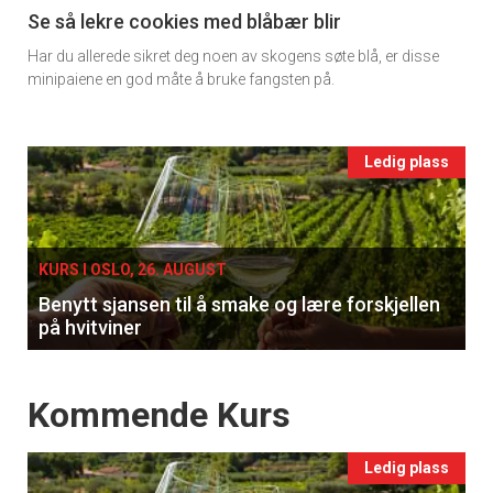
11
Se så lekre cookies med blåbær blir
Har du allerede sikret deg noen av skogens søte blå, er disse
Ukens
minipaiene en god måte å bruke fangsten på.
vin
Events
Ledig plass
single
KURS I OSLO, 26. AUGUST
Benytt sjansen til å smake og lære forskjellen
på hvitviner
Events
Kommende Kurs
Ledig plass