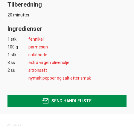
Tilberedning
20 minutter
Ingredienser
1 stk
fennikel
100 g
parmesan
1 stk
salathode
8 ss
extra virgen olivenolje
2 ss
sitronsaft
nymalt pepper og salt etter smak
SEND HANDLELISTE