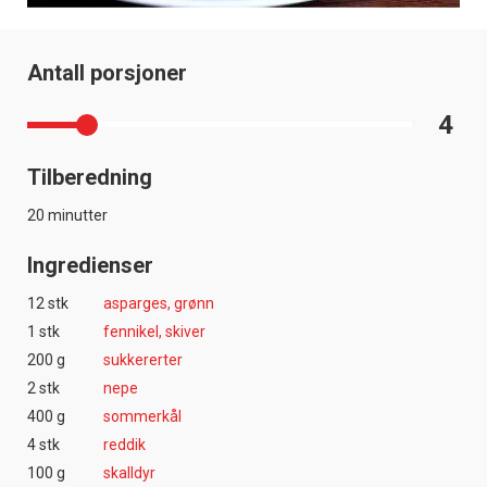
Antall porsjoner
4
Tilberedning
20 minutter
Ingredienser
12 stk
asparges, grønn
1 stk
fennikel, skiver
200 g
sukkererter
2 stk
nepe
400 g
sommerkål
4 stk
reddik
100 g
skalldyr