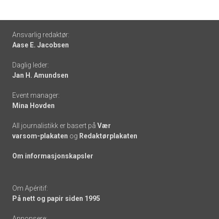
Footer
Ansvarlig redaktør:
Aase E. Jacobsen
-
Daglig leder:
links
Jan H. Amundsen
Event manager:
Mina Hovden
All journalistikk er basert på
Vær
varsom-plakaten
og
Redaktørplakaten
Om informasjonskapsler
Om Apéritif:
På nett og papir siden 1995
Annonsere: