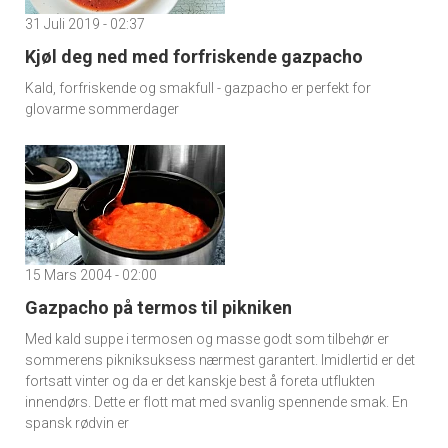
31 Juli 2019 - 02:37
Kjøl deg ned med forfriskende gazpacho
Kald, forfriskende og smakfull - gazpacho er perfekt for
glovarme sommerdager
15 Mars 2004 - 02:00
Gazpacho på termos til pikniken
Med kald suppe i termosen og masse godt som tilbehør er
sommerens pikniksuksess nærmest garantert. Imidlertid er det
fortsatt vinter og da er det kanskje best å foreta utflukten
innendørs. Dette er flott mat med svanlig spennende smak. En
spansk rødvin er