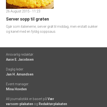
26 August 2015 - 11:23
Server sopp til grøten
Gjør som italienerne, server grøt til middag, men erstatt sukker
og kanel med en fyldig soppsaus.
Footer
Ansvarlig redaktør:
Aase E. Jacobsen
-
Daglig leder:
links
Jan H. Amundsen
Event manager:
Mina Hovden
All journalistikk er basert på
Vær
varsom-plakaten
og
Redaktørplakaten