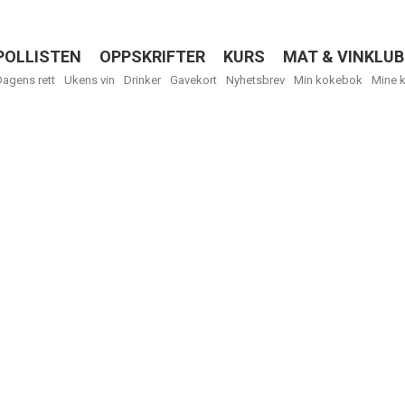
POLLISTEN
OPPSKRIFTER
KURS
MAT & VINKLUB
Menu
Dagens rett
Ukens vin
Drinker
Gavekort
Nyhetsbrev
Min kokebok
Mine 