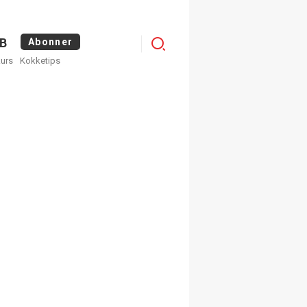
Logg
B
Abonner
kurs
Kokketips
inn