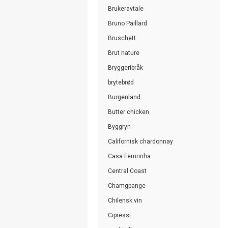
Brukeravtale
Bruno Paillard
Bruschett
Brut nature
Bryggeribråk
brytebrød
Burgenland
Butter chicken
Byggryn
Californisk chardonnay
Casa Ferririnha
Central Coast
Chamgpange
Chilensk vin
Cipressi