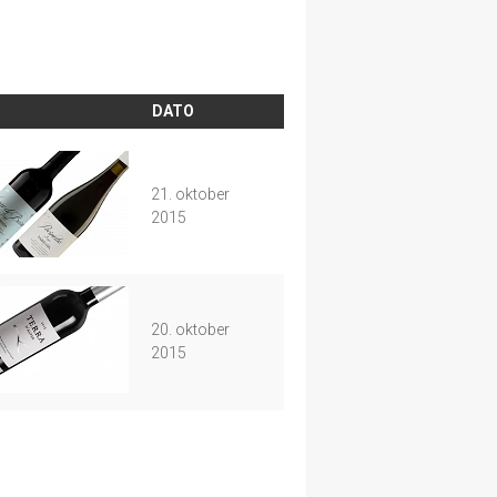
DATO
21. oktober
2015
20. oktober
2015