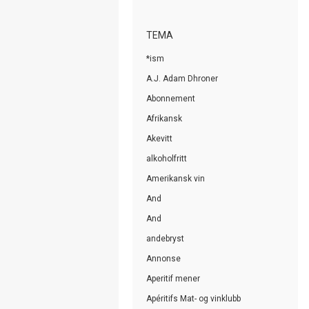
TEMA
*ism
A.J. Adam Dhroner
Abonnement
Afrikansk
Akevitt
alkoholfritt
Amerikansk vin
And
And
andebryst
Annonse
Aperitif mener
Apéritifs Mat- og vinklubb