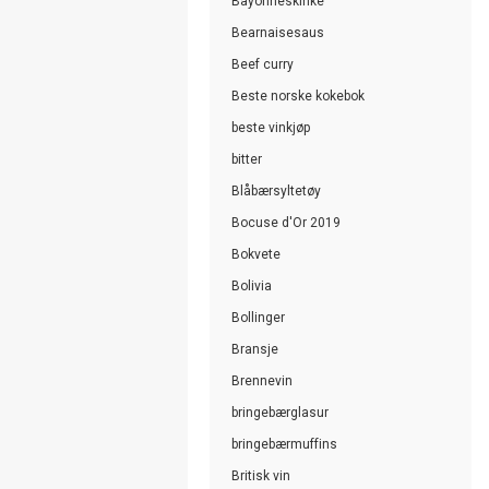
Bayonneskinke
Bearnaisesaus
Beef curry
Beste norske kokebok
beste vinkjøp
bitter
Blåbærsyltetøy
Bocuse d'Or 2019
Bokvete
Bolivia
Bollinger
Bransje
Brennevin
bringebærglasur
bringebærmuffins
Britisk vin