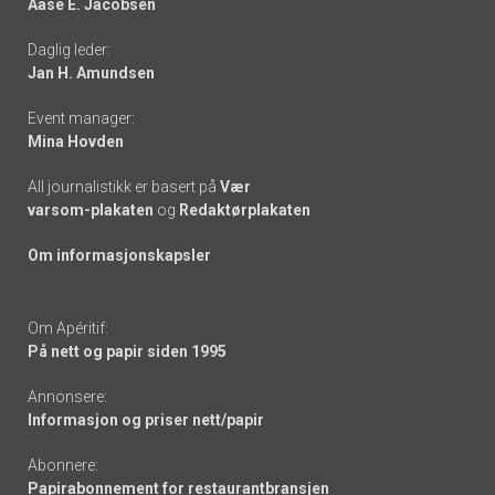
Aase E. Jacobsen
-
Daglig leder:
links
Jan H. Amundsen
Event manager:
Mina Hovden
All journalistikk er basert på
Vær
varsom-plakaten
og
Redaktørplakaten
Om informasjonskapsler
Om Apéritif:
På nett og papir siden 1995
Annonsere:
Informasjon og priser nett/papir
Abonnere:
Papirabonnement for restaurantbransjen