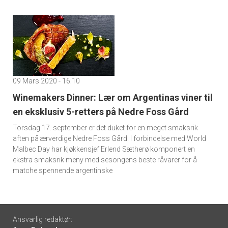
09 Mars 2020 - 16:10
Winemakers Dinner: Lær om Argentinas viner til
en eksklusiv 5-retters på Nedre Foss Gård
Torsdag 17. september er det duket for en meget smaksrik
aften på ærverdige Nedre Foss Gård. I forbindelse med World
Malbec Day har kjøkkensjef Erlend Sætherø komponert en
ekstra smaksrik meny med sesongens beste råvarer for å
matche spennende argentinske
Footer
Ansvarlig redaktør: