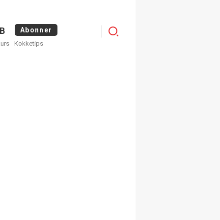
Logg
B
Abonner
kurs
Kokketips
inn
×
ge nyhetsbrev fra
Apéritif
 ukentlige nyhetsbrev. Du
 hvilke du ønsker å få
egistrer deg