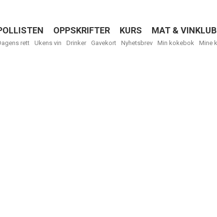
POLLISTEN
OPPSKRIFTER
KURS
MAT & VINKLUB
Menu
Dagens rett
Ukens vin
Drinker
Gavekort
Nyhetsbrev
Min kokebok
Mine 
Få ukentli
Vi tilbyr flere
kan fritt velge
tilsendt.
R