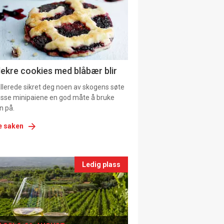
tion
ns
lekre cookies med blåbær blir
allerede sikret deg noen av skogens søte
 disse minipaiene en god måte å bruke
n på.
e saken
nts
Ledig plass
le