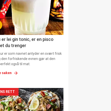
tion
ens
 er lei gin tonic, er en pisco
et du trenger
our er som navnet antyder en svært frisk
g den forfriskende evnen gjør at den
erfekt også til mat.
e saken
kler
NS RETT
il