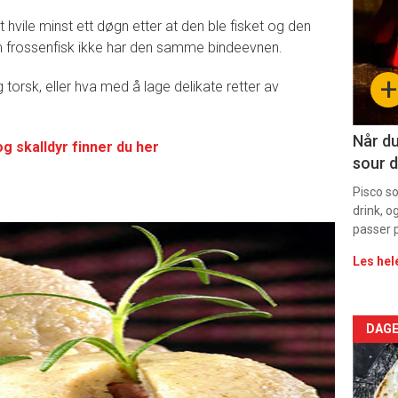
-
 hvile minst ett døgn etter at den ble fisket og den
om frossenfisk ikke har den samme bindeevnen.
sec
+
 torsk, eller hva med å lage delikate retter av
11
Dag
Når du
og skalldyr finner du her
sour d
rett
Pisco s
drink, o
passer p
Les hel
Arti
DAGE
deta