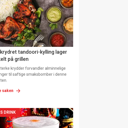
il
tion
 krydret tandoori-kylling lager
elt på grillen
 sterke krydder forvandler alminnelige
inger til saftige smaksbomber i denne
ten.
e saken
kler
S DRINK
il