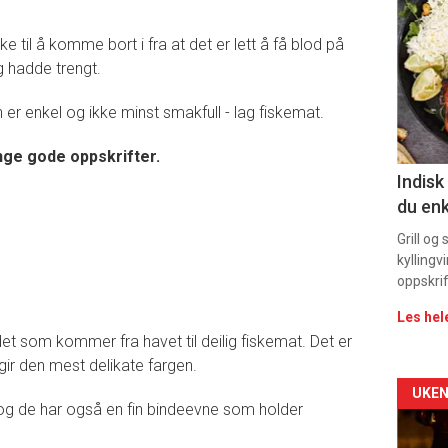
deta
kke til å komme bort i fra at det er lett å få blod på
-
g hadde trengt.
sec
er enkel og ikke minst smakfull - lag fiskemat.
11
nge gode oppskrifter.
Indisk
du enk
Grill og
kyllingv
oppskrif
Les hel
et som kommer fra havet til deilig fiskemat. Det er
e gir den mest delikate fargen.
Arti
UKEN
 og de har også en fin bindeevne som holder
deta