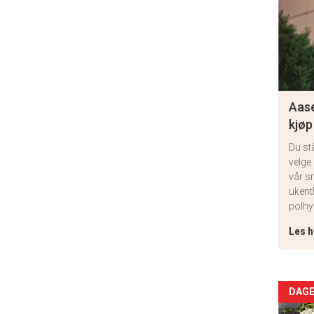
Aase
kjøp
Du st
velge.
vår s
ukent
polhy
Les h
Arti
DAGE