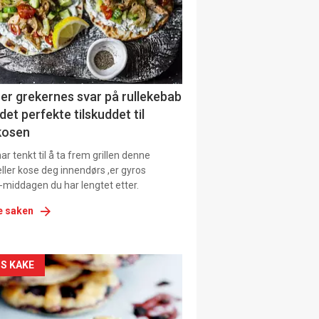
tion
ens
er grekernes svar på rullekebab
det perfekte tilskuddet til
kosen
r tenkt til å ta frem grillen denne
ller kose deg innendørs ,er gyros
-middagen du har lengtet etter.
e saken
kler
S KAKE
il