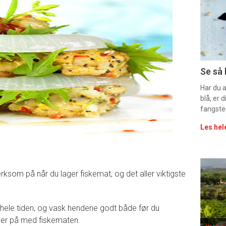
-
sec
11
Uke
Se så 
vin
Har du 
blå, er
fangste
Les hel
Eve
ksom på når du lager fiskemat, og det aller viktigste
sing
 hele tiden, og vask hendene godt både før du
der på med fiskematen.