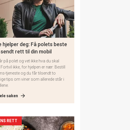
 hjelper deg: Få polets beste
 sendt rett til din mobil
år på polet og vet ikke hva du skal
 Fortvil ikke, for hjelpen er nær: Bestill
ms-tjeneste og du får tilsendt to
lige tips om viner som allerede står i
llene.
ele saken
kler
NS RETT