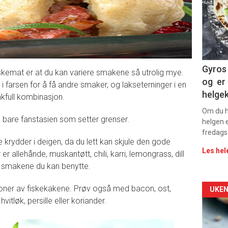
-
sec
11
Dag
Gyros 
kemat er at du kan variere smakene så utrolig mye.
og er 
k i farsen for å få andre smaker, og lakseterninger i en
rett
helge
akfull kombinasjon.
2
Om du ha
ig bare fanstasien som setter grenser.
helgen e
fredags
ge krydder i deigen, da du lett kan skjule den gode
Les hel
 allehånde, muskantøtt, chili, karri, lemongrass, dill
 smakene du kan benytte.
rsjoner av fiskekakene. Prøv også med bacon, ost,
Arti
UKEN
vitløk, persille eller koriander.
deta