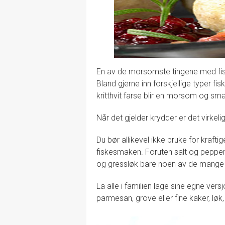
En av de morsomste tingene med fis
Bland gjerne inn forskjellige typer fis
kritthvit farse blir en morsom og sm
Når det gjelder krydder er det virkel
Du bør allikevel ikke bruke for krafti
fiskesmaken. Foruten salt og pepper er
og gressløk bare noen av de mange
La alle i familien lage sine egne ve
parmesan, grove eller fine kaker, løk, h