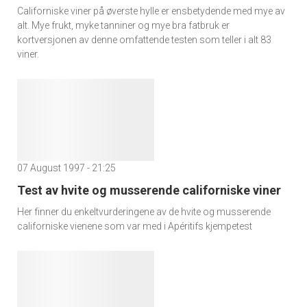
Californiske viner på øverste hylle er ensbetydende med mye av
alt. Mye frukt, myke tanniner og mye bra fatbruk er
kortversjonen av denne omfattende testen som teller i alt 83
viner.
07 August 1997 - 21:25
Test av hvite og musserende californiske viner
Her finner du enkeltvurderingene av de hvite og musserende
californiske vienene som var med i Apéritifs kjempetest