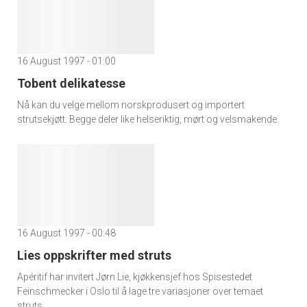
16 August 1997 - 01:00
Tobent delikatesse
Nå kan du velge mellom norskprodusert og importert
strutsekjøtt. Begge deler like helseriktig, mørt og velsmakende.
16 August 1997 - 00:48
Lies oppskrifter med struts
Apéritif har invitert Jørn Lie, kjøkkensjef hos Spisestedet
Feinschmecker i Oslo til å lage tre variasjoner over temaet
struts.