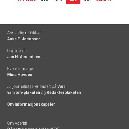
Footer
Ansvarlig redaktør:
Aase E. Jacobsen
-
Daglig leder:
links
Jan H. Amundsen
Event manager:
Mina Hovden
All journalistikk er basert på
Vær
varsom-plakaten
og
Redaktørplakaten
Om informasjonskapsler
Om Apéritif: