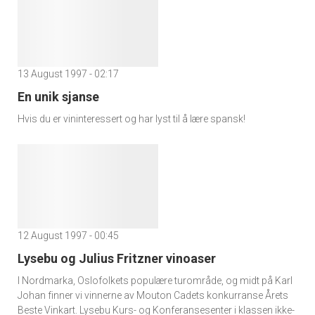
13 August 1997 - 02:17
En unik sjanse
Hvis du er vininteressert og har lyst til å lære spansk!
12 August 1997 - 00:45
Lysebu og Julius Fritzner vinoaser
I Nordmarka, Oslofolkets populære turområde, og midt på Karl
Johan finner vi vinnerne av Mouton Cadets konkurranse Årets
Beste Vinkart. Lysebu Kurs- og Konferansesenter i klassen ikke-