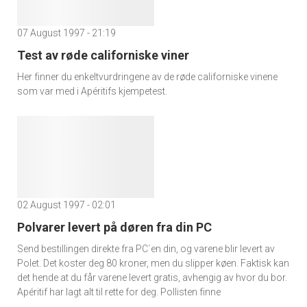
07 August 1997 - 21:19
Test av røde californiske viner
Her finner du enkeltvurdringene av de røde californiske vinene
som var med i Apéritifs kjempetest.
02 August 1997 - 02:01
Polvarer levert på døren fra din PC
Send bestillingen direkte fra PC´en din, og varene blir levert av
Polet. Det koster deg 80 kroner, men du slipper køen. Faktisk kan
det hende at du får varene levert gratis, avhengig av hvor du bor.
Apéritif har lagt alt til rette for deg. Pollisten finne