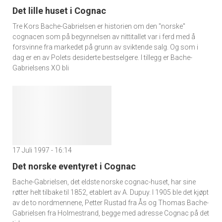
Det lille huset i Cognac
Tre Kors Bache-Gabrielsen er historien om den "norske"
cognacen som på begynnelsen av nittitallet var i ferd med å
forsvinne fra markedet på grunn av sviktende salg. Og som i
dag er en av Polets desiderte bestselgere. I tillegg er Bache-
Gabrielsens XO bli
17 Juli 1997 - 16:14
Det norske eventyret i Cognac
Bache-Gabrielsen, det eldste norske cognac-huset, har sine
røtter helt tilbake til 1852, etablert av A. Dupuy. I 1905 ble det kjøpt
av de to nordmennene, Petter Rustad fra Ås og Thomas Bache-
Gabrielsen fra Holmestrand, begge med adresse Cognac på det