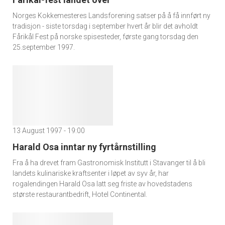
Norges Kokkemesteres Landsforening satser på å få innført ny
tradisjon - siste torsdag i september hvert år blir det avholdt
Fårikål Fest på norske spisesteder, første gang torsdag den
25.september 1997.
13 August 1997 - 19:00
Harald Osa inntar ny fyrtårnstilling
Fra å ha drevet fram Gastronomisk Institutt i Stavanger til å bli
landets kulinariske kraftsenter i løpet av syv år, har
rogalendingen Harald Osa latt seg friste av hovedstadens
største restaurantbedrift, Hotel Continental.