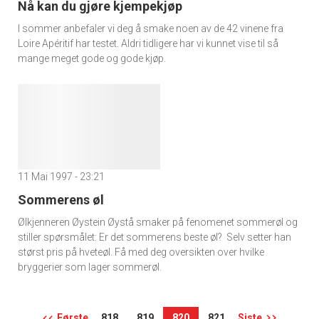
Nå kan du gjøre kjempekjøp
I sommer anbefaler vi deg å smake noen av de 42 vinene fra
Loire Apéritif har testet. Aldri tidligere har vi kunnet vise til så
mange meget gode og gode kjøp.
11 Mai 1997 - 23:21
Sommerens øl
Ølkjenneren Øystein Øystå smaker på fenomenet sommerøl og
stiller spørsmålet: Er det sommerens beste øl? Selv setter han
størst pris på hveteøl. Få med deg oversikten over hvilke
bryggerier som lager sommerøl.
Første
818
819
820
821
Siste