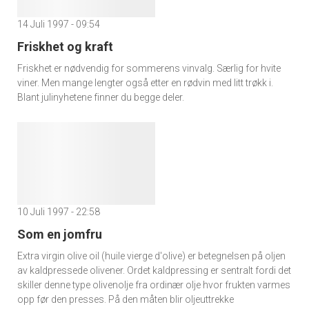
14 Juli 1997 - 09:54
Friskhet og kraft
Friskhet er nødvendig for sommerens vinvalg. Særlig for hvite
viner. Men mange lengter også etter en rødvin med litt trøkk i.
Blant julinyhetene finner du begge deler.
10 Juli 1997 - 22:58
Som en jomfru
Extra virgin olive oil (huile vierge d'olive) er betegnelsen på oljen
av kaldpressede olivener. Ordet kaldpressing er sentralt fordi det
skiller denne type olivenolje fra ordinær olje hvor frukten varmes
opp før den presses. På den måten blir oljeuttrekke