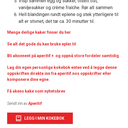
Visp sammen egg og sukker, tilsett ost,
vaniljesukker og crème fraîche. Rør alt sammen.
Hell blandingen rundt eplene og stek ytterligere til
alt er stivnet, det tar ca. 30 minutter til..
Mange deilige kaker finner du her
Se alt det gode du kan bruke epler til
Bli abonnent på aperitif + og oppnå store fordeler samtidig
Lag din egen personlige kokebok enten ved å legge denne
oppskriften direkte inn fra aperitif.nos oppskrifter eller
komponere dine egne.
Få ukens kake som nyhetsbrev
Sendt inn av
Aperitif
LEGG I MIN KOKEBOK