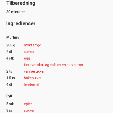
Tilberedning
30 minutter
Ingredienser
Muffins
200 g
mykt smør
2 dl
sukker
4 stk
egg
finrevet skall og saft av en halv sitron
2 ts
vaniljesukker
1.5 ts
bakepulver
4 dl
hvetemel
Fyll
5 stk
epler
3 ss
sukker