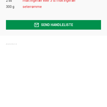
2 ss
malt ingefær eller 3 ts frisk ingefær
300 g
seterrømme
SEND HANDLELISTE