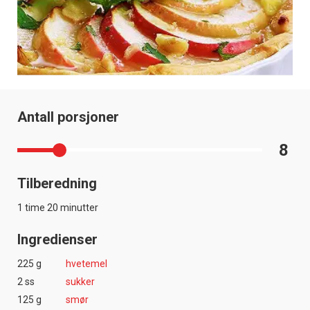
Antall porsjoner
8
Tilberedning
1 time 20 minutter
Ingredienser
225 g
hvetemel
2 ss
sukker
125 g
smør