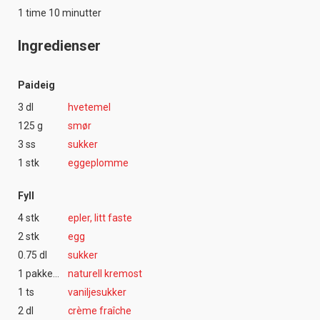
1 time 10 minutter
Ingredienser
Paideig
3 dl
hvetemel
125 g
smør
3 ss
sukker
1 stk
eggeplomme
Fyll
4 stk
epler, litt faste
2 stk
egg
0.75 dl
sukker
1 pakke(r)
naturell kremost
1 ts
vaniljesukker
2 dl
crème fraîche