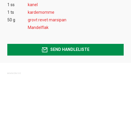
1 ss
kanel
1 ts
kardemomme
50 g
grovt revet marsipan
Mandelflak
SEND HANDLELISTE