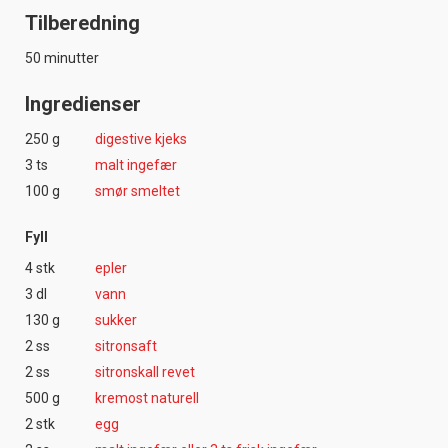
Tilberedning
50 minutter
Ingredienser
250 g
digestive kjeks
3 ts
malt ingefær
100 g
smør smeltet
Fyll
4 stk
epler
3 dl
vann
130 g
sukker
2 ss
sitronsaft
2 ss
sitronskall revet
500 g
kremost naturell
2 stk
egg