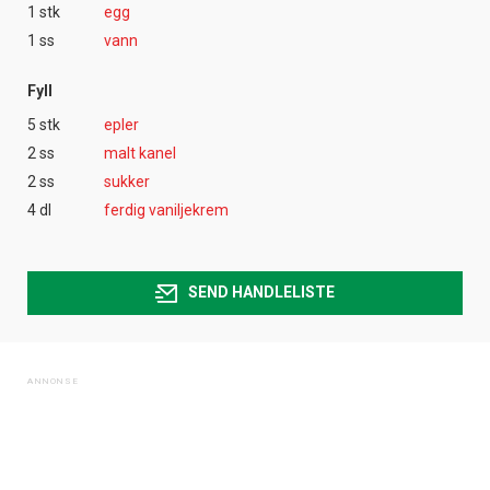
1 stk
egg
1 ss
vann
Fyll
5 stk
epler
2 ss
malt kanel
2 ss
sukker
4 dl
ferdig vaniljekrem
SEND HANDLELISTE