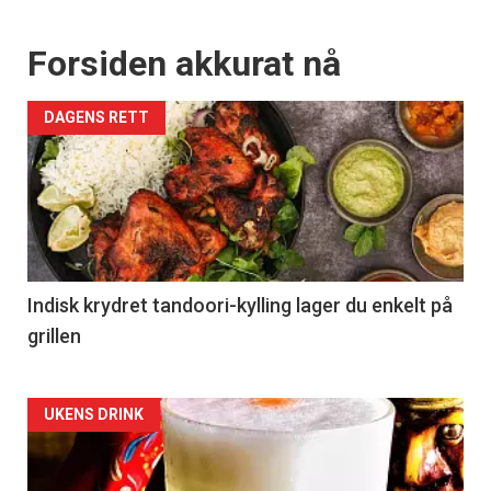
Forsiden akkurat nå
DAGENS RETT
Indisk krydret tandoori-kylling lager du enkelt på
grillen
Forsiden
UKENS DRINK
akkurat