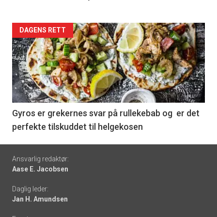
Forsiden
DAGENS RETT
akkurat
nå
-
6
Gyros er grekernes svar på rullekebab og er det
perfekte tilskuddet til helgekosen
Footer
Ansvarlig redaktør:
Aase E. Jacobsen
-
Daglig leder:
links
Jan H. Amundsen