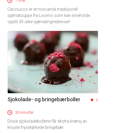
1 time
Cacciucco er en toscansk tradisjonell
sjømatsuppe fra Livorno som kan inneholde
opptil 30 ulike sjømatingredienser!
Sjokolade- og bringebærboller
5
30 minutter
Disse sjokoladebollene får ekstra krønsj av
knuste frysetørkede bringebær.