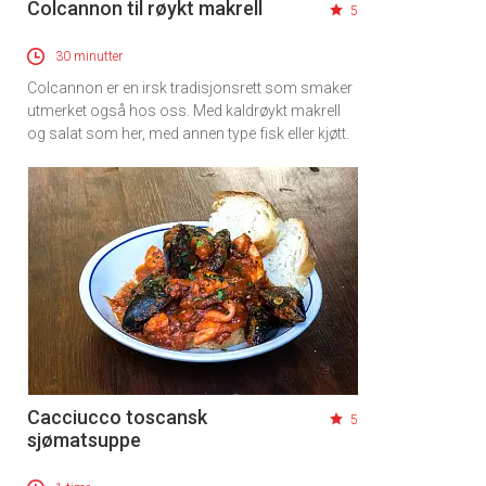
Colcannon til røykt makrell
5
30 minutter
Colcannon er en irsk tradisjonsrett som smaker
utmerket også hos oss. Med kaldrøykt makrell
og salat som her, med annen type fisk eller kjøtt.
Cacciucco toscansk
5
sjømatsuppe