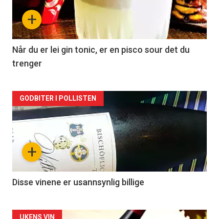
nå
+
-
2
Når du er lei gin tonic, er en pisco sour det du
trenger
Forsiden
GODBITER I POLLISTEN
akkurat
nå
+
-
3
Disse vinene er usannsynlig billige
UKENS VIN