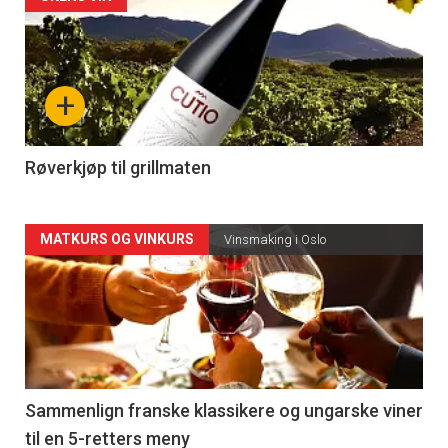
Forsiden
akkurat
nå
+
-
4
Røverkjøp til grillmaten
Forsiden
MATKURS OG VINKURS
Vinsmaking i Oslo
akkurat
nå
-
5
Sammenlign franske klassikere og ungarske viner
til en 5-retters meny