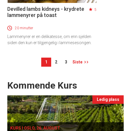
Devilled lambs kidneys - krydrete
5
lammenyrer på toast
20 minutter
Lammenyrer er en delikatesse, om enn sjelden
siden den kun er tilgjengelig i lammesesongen.
1
2
3
Siste
Events
Kommende Kurs
Ledig plass
KURS I OSLO, 26. AUGUST