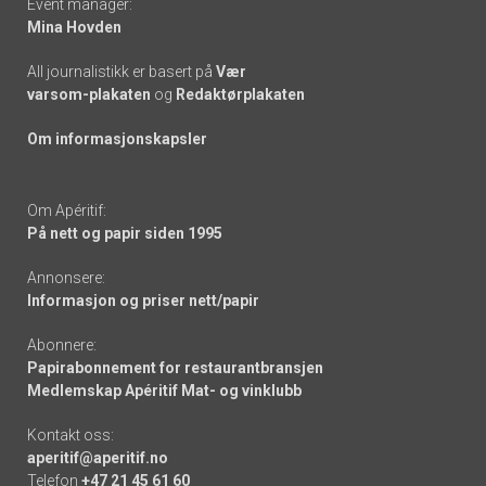
Event manager:
Mina Hovden
All journalistikk er basert på
Vær
varsom-plakaten
og
Redaktørplakaten
Om informasjonskapsler
Om Apéritif:
På nett og papir siden 1995
Annonsere:
Informasjon og priser nett/papir
Abonnere:
Papirabonnement for restaurantbransjen
Medlemskap Apéritif Mat- og vinklubb
Kontakt oss:
aperitif@aperitif.no
Telefon
+47 21 45 61 60