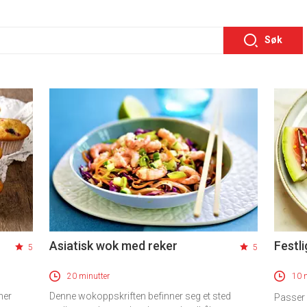
Søk
Asiatisk wok med reker
Festl
5
5
20 minutter
10 
her
Denne wokoppskriften befinner seg et sted
Passer