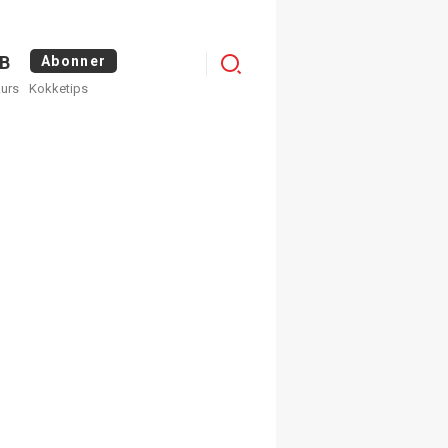
Logg
B
Abonner
kurs
Kokketips
inn