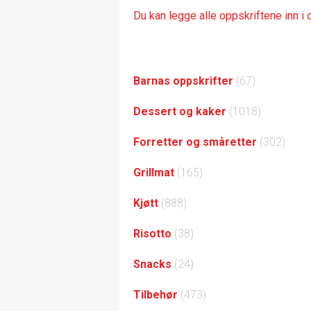
Du kan legge alle oppskriftene inn i
Barnas oppskrifter
(67)
Dessert og kaker
(1018)
Forretter og småretter
(302)
Grillmat
(165)
Kjøtt
(888)
Risotto
(38)
Snacks
(24)
Tilbehør
(473)