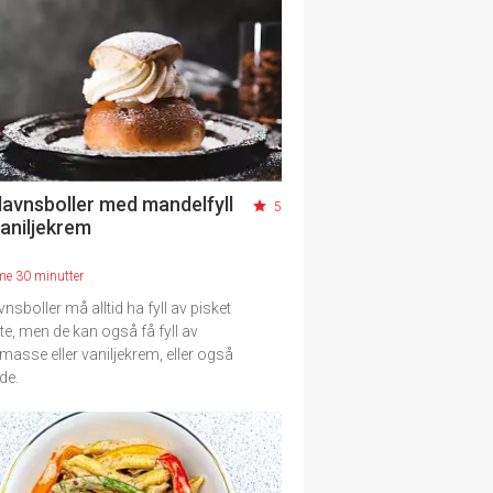
lavnsboller med mandelfyll
5
vaniljekrem
me 30 minutter
nsboller må alltid ha fyll av pisket
te, men de kan også få fyll av
asse eller vaniljekrem, eller også
de.